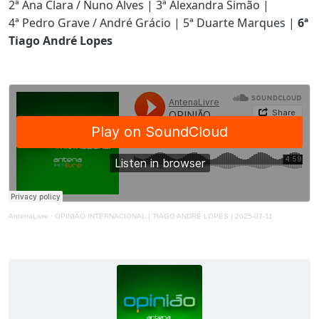
2ª Ana Clara / Nuno Alves | 3ª Alexandra Simão |
4ª Pedro Grave / André Grácio | 5ª Duarte Marques |
6ª
Tiago André Lopes
AntenaLivre
·
OPINIÃO INTERNACIONAL | TIAGO ANDRÉ LOPES | 2025-07-11