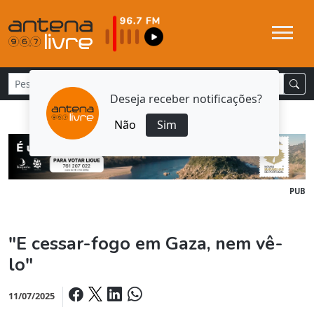
Deseja receber notificações?
Não
Sim
PUB
"E cessar-fogo em Gaza, nem vê-
lo"
11/07/2025