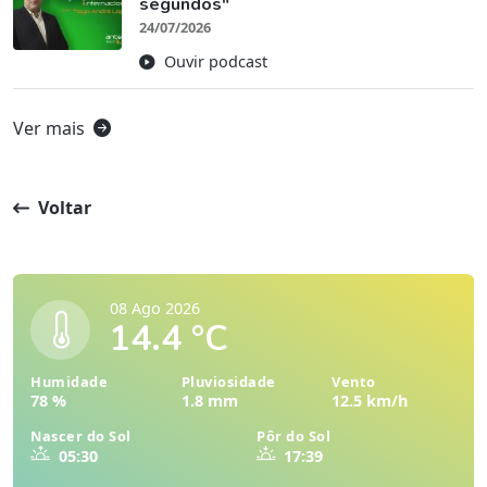
segundos"
24/07/2026
Ouvir podcast
Ver mais
Voltar
08 Ago 2026
14.4 °C
Humidade
Pluviosidade
Vento
78 %
1.8 mm
12.5 km/h
Nascer do Sol
Pôr do Sol
05:30
17:39