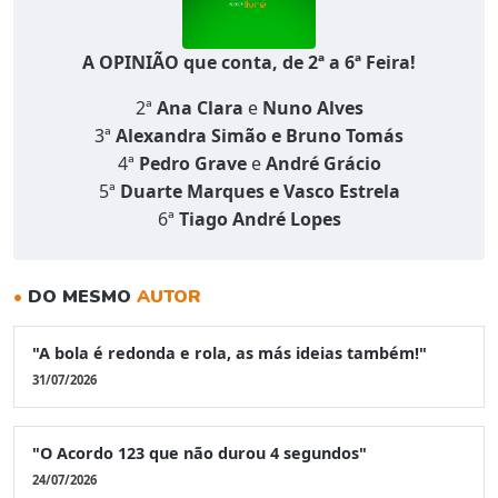
A OPINIÃO que conta, de 2ª a 6ª Feira!
2ª
Ana Clara
e
Nuno Alves
3ª
Alexandra Simão e Bruno Tomás
4ª
Pedro Grave
e
André Grácio
5ª
Duarte Marques e Vasco Estrela
6ª
Tiago André Lopes
•
DO MESMO
AUTOR
"A bola é redonda e rola, as más ideias também!"
31/07/2026
"O Acordo 123 que não durou 4 segundos"
24/07/2026