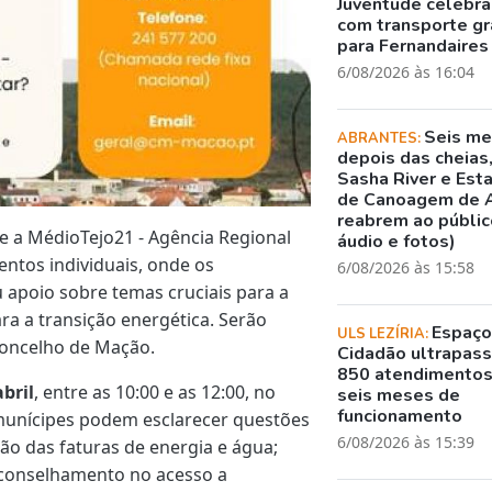
Juventude celebr
com transporte gr
para Fernandaires
6/08/2026 às 16:04
Seis m
ABRANTES:
depois das cheias
Sasha River e Est
de Canoagem de 
reabrem ao público
e a MédioTejo21 - Agência Regional
áudio e fotos)
ntos individuais, onde os
6/08/2026 às 15:58
 apoio sobre temas cruciais para a
a a transição energética. Serão
Espaç
ULS LEZÍRIA:
concelho de Mação.
Cidadão ultrapass
850 atendimento
abril
, entre as 10:00 e as 12:00, no
seis meses de
funcionamento
 munícipes podem esclarecer questões
6/08/2026 às 15:39
o das faturas de energia e água;
Aconselhamento no acesso a