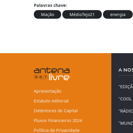
Palavras chave:
Mação
MédioTejo21
energia
A NO
"EDIÇ
Apresentação
"COOL
Estatuto editorial
Detentores de Capital
"RÁDI
Fluxos Financeiros 2024
"MUND
Política de Privacidade