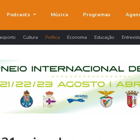
Podcasts
Música
Programas
Agen
esporto
Cultura
Política
Economia
Educação
Entrevist