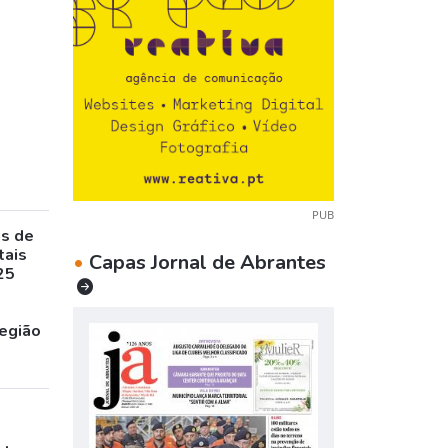
PUB
as de
tais
•
Capas Jornal de Abrantes
25
egião