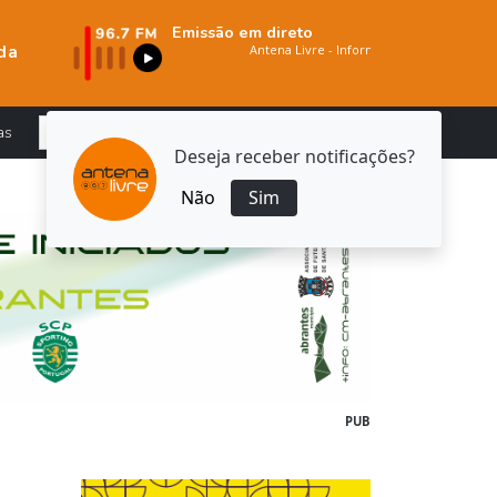
Emissão em direto
da
as
Deseja receber notificações?
Não
Sim
PUB