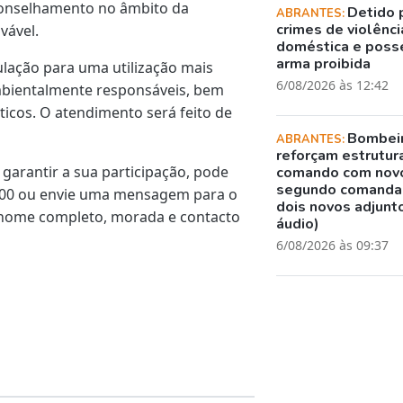
conselhamento no âmbito da
Detido 
ABRANTES:
crimes de violênci
vável.
doméstica e poss
arma proibida
pulação para uma utilização mais
6/08/2026 às 12:42
ambientalmente responsáveis, bem
icos. O atendimento será feito de
Bombei
ABRANTES:
reforçam estrutur
a garantir a sua participação, pode
comando com nov
segundo comanda
 200 ou envie uma mensagem para o
dois novos adjunto
u nome completo, morada e contacto
áudio)
6/08/2026 às 09:37