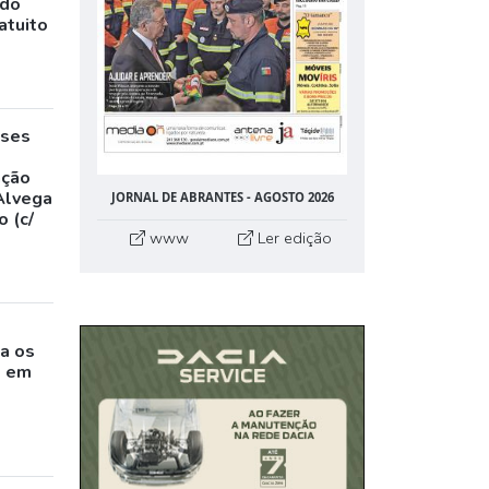
ado
atuito
eses
,
ação
Alvega
JORNAL DE ABRANTES - AGOSTO 2026
 (c/
www
Ler edição
o
a os
s em