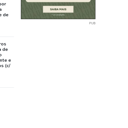
por
a
e de
PUB
ros
a de
o
nte e
s (c/