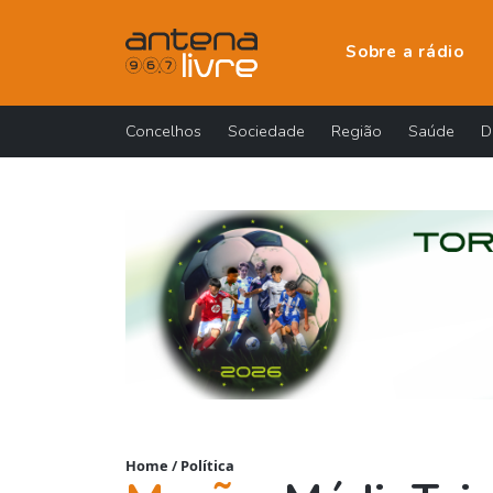
Sobre a rádio
Concelhos
Sociedade
Região
Saúde
D
Home
/
Política