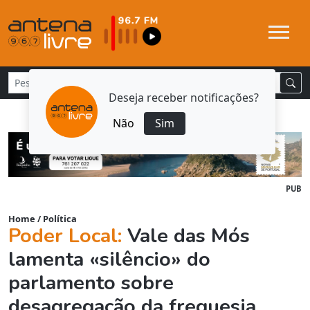
Deseja receber notificações?
Não
Sim
PUB
Home
/
Política
Poder Local:
Vale das Mós
lamenta «silêncio» do
parlamento sobre
desagregação da freguesia