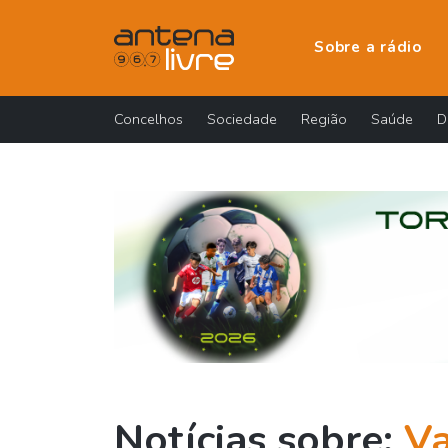
Sobre a rádio
Concelhos
Sociedade
Região
Saúde
D
Notícias sobre:
Va