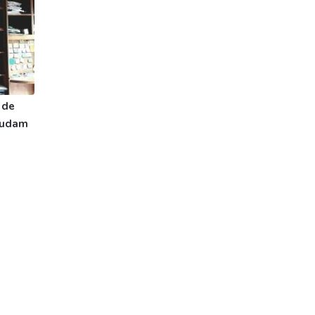
 de
ajudam