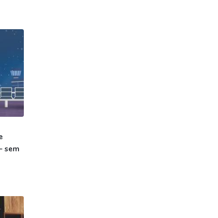
e
– sem