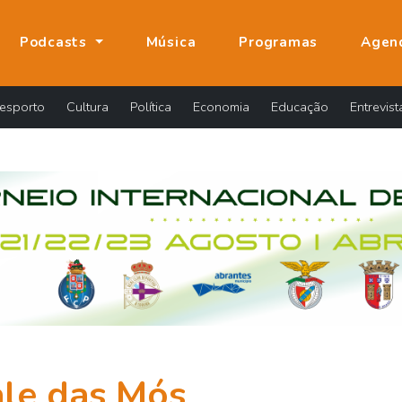
Podcasts
Música
Programas
Agen
esporto
Cultura
Política
Economia
Educação
Entrevist
le das Mós