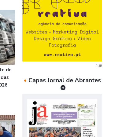
PUB
nte de
 das
•
Capas Jornal de Abrantes
026