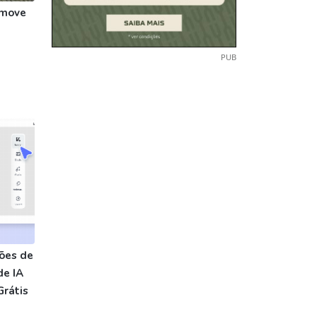
omove
PUB
ões de
de IA
Grátis