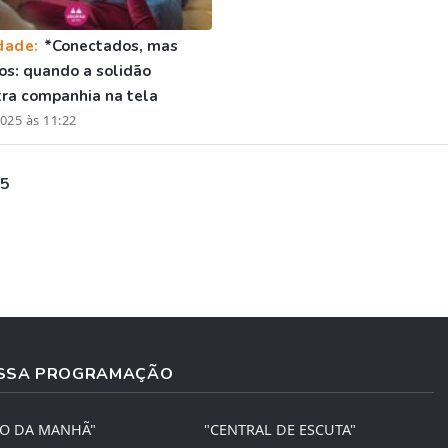
dade:
*Conectados, mas
os: quando a solidão
ra companhia na tela
025 às 11:22
 5
SSA PROGRAMAÇÃO
ÃO DA MANHÃ"
"CENTRAL DE ESCUTA"