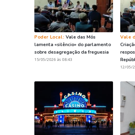
Poder Local:
Vale das Mós
Vale 
lamenta «silêncio» do parlamento
Criaçã
sobre desagregação da freguesia
respos
15/05/2026 às 08:43
Repúbl
12/05/2