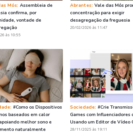
das Mós:
Assembleia de
Abrantes:
Vale das Mós pr
sia confirma, por
concentração para exigir
midade, vontade de
desagregação da freguesia
regação
20/02/2026 às 11:47
26 às 10:55
dade:
#Como os Dispositivos
Sociedade:
#Crie Transmiss
nos baseados em calor
Games com Influenciadores 
apoiando melhor sono e
Usando um Editor de Vídeo 
amento naturalmente
28/11/2025 às 19:11