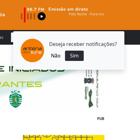
Emissão em direto
da
as
Deseja receber notificações?
Não
Sim
PUB