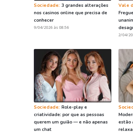
Sociedade:
3 grandes alterações
Vale 
nos casinos online que precisa de
Fregue
conhecer
unani
9/04/2026 às 08:56
desag
2/04/20
Sociedade:
Role-play e
Socie
criatividade: por que as pessoas
Moder
querem um guião — e não apenas
estão 
um chat
relax