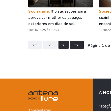
Sociedade:
# 5 sugestões para
Socie
aproveitar melhor os espaços
sozinh
exteriores em dias de sol
encont
10/06/2025 às 17:24
12/04/2
Página 1 de
A NO
"EDIÇ
Apresentação