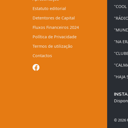
"COOL
Estatuto editorial
Detentores de Capital
"RÁDI
Fluxos Financeiros 2024
"MUND
Política de Privacidade
"NA ER
Termos de utilização
"CLUB
Contactos
"CALM
"HAJA 
INSTA
Dispon
© 2026 R