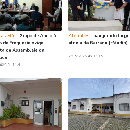
das Mós:
Grupo de Apoio à
Abrantes:
Inaugurado largo
o da Freguesia exige
aldeia da Barrada (c/áudio)
ta da Assembleia da
2/05/2026 às 12:15
ica
026 às 11:41