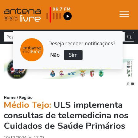
Deseja receber notificações?
Não
Sim
PUB
Home
/
Região
Médio Tejo:
ULS implementa
consultas de telemedicina nos
Cuidados de Saúde Primários
10/12/2024 às 17:03