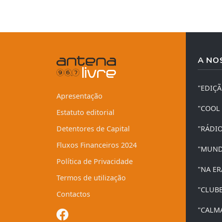
A NO
"EDIÇ
Apresentação
"COOL
Estatuto editorial
Detentores de Capital
"RÁDI
Fluxos Financeiros 2024
"MUND
Política de Privacidade
"NA ER
Termos de utilização
"CLUB
Contactos
"CALM