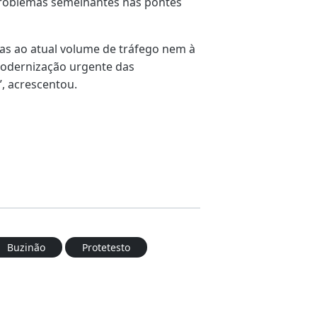
problemas semelhantes nas pontes
as ao atual volume de tráfego nem à
odernização urgente das
”, acrescentou.
Buzinão
Protetesto