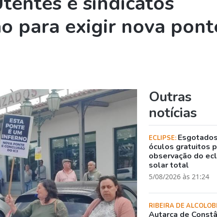
tentes e sindicatos
 para exigir nova pont
Outras
notícias
Esgotado
ECLIPSE:
óculos gratuitos 
observação do ec
solar total
5/08/2026 às 21:24
RIBEIRA DE ALCOLOB
Autarca de Constâ