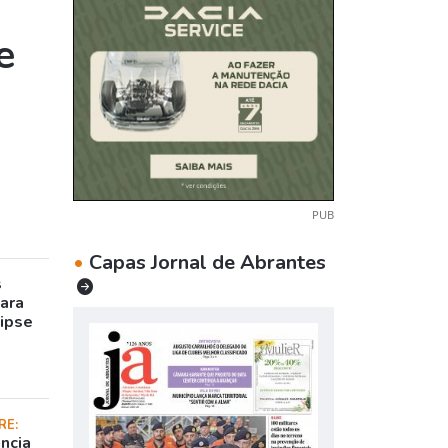
e
PUB
•
Capas Jornal de Abrantes
s
para
lipse
RE:
ncia