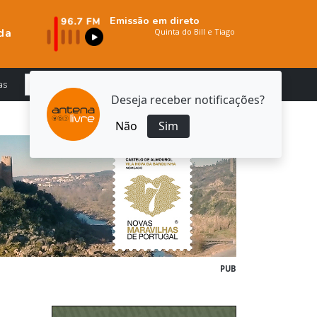
Emissão em direto
da
as
Deseja receber notificações?
Não
Sim
PUB