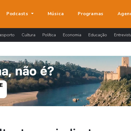
Podcasts
Música
Programas
Agen
esporto
Cultura
Política
Economia
Educação
Entrevist