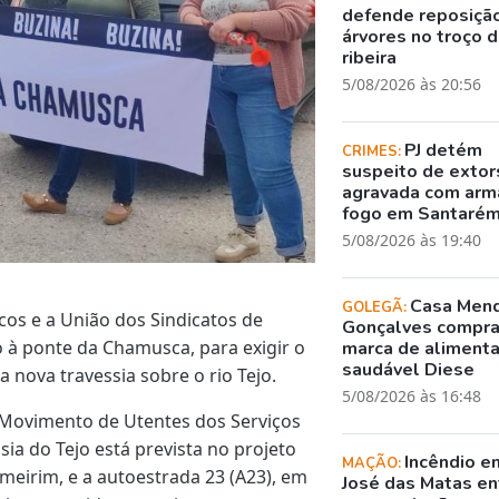
defende reposiçã
árvores no troço 
ribeira
5/08/2026 às 20:56
PJ detém
CRIMES:
suspeito de exto
agravada com arm
fogo em Santaré
5/08/2026 às 19:40
Casa Men
GOLEGÃ:
os e a União dos Sindicatos de
Gonçalves compr
à ponte da Chamusca, para exigir o
marca de aliment
saudável Diese
nova travessia sobre o rio Tejo.
5/08/2026 às 16:48
 Movimento de Utentes dos Serviços
ia do Tejo está prevista no projeto
Incêndio e
MAÇÃO:
lmeirim, e a autoestrada 23 (A23), em
José das Matas en