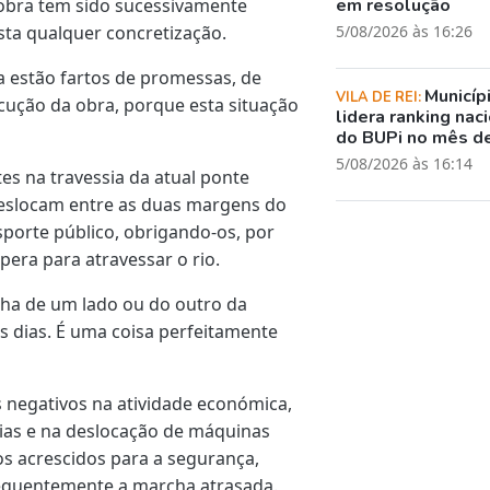
 obra tem sido sucessivamente
em resolução
sta qualquer concretização.
5/08/2026 às 16:26
a estão fartos de promessas, de
Municíp
VILA DE REI:
ecução da obra, porque esta situação
lidera ranking nac
do BUPi no mês de
5/08/2026 às 16:14
es na travessia da atual ponte
deslocam entre as duas margens do
sporte público, obrigando-os, por
era para atravessar o rio.
lha de um lado ou do outro da
 dias. É uma coisa perfeitamente
s negativos na atividade económica,
as e na deslocação de máquinas
s acrescidos para a segurança,
requentemente a marcha atrasada.