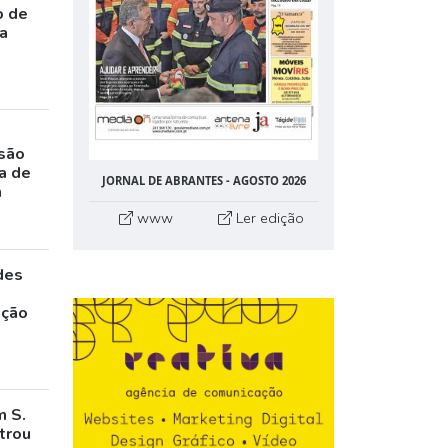
o de
da
rsão
a de
JORNAL DE ABRANTES - AGOSTO 2026
m
www
Ler edição
des
a
ação
m S.
trou