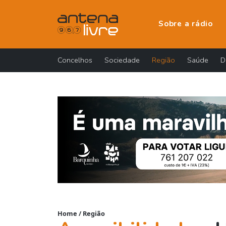
Sobre a rádio
Concelhos
Sociedade
Região
Saúde
D
Home
/
Região