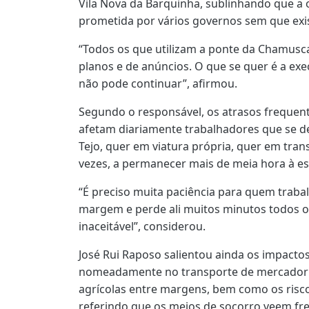
Vila Nova da Barquinha, sublinhando que a
prometida por vários governos sem que exi
“Todos os que utilizam a ponte da Chamusc
planos e de anúncios. O que se quer é a ex
não pode continuar”, afirmou.
Segundo o responsável, os atrasos frequent
afetam diariamente trabalhadores que se 
Tejo, quer em viatura própria, quer em tran
vezes, a permanecer mais de meia hora à esp
“É preciso muita paciência para quem traba
margem e perde ali muitos minutos todos os
inaceitável”, considerou.
José Rui Raposo salientou ainda os impacto
nomeadamente no transporte de mercadori
agrícolas entre margens, bem como os risco
referindo que os meios de socorro veem f