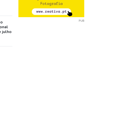
PUB
io
ional
 julho