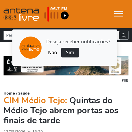
Deseja receber notificações?
Não
Sim
PUB
Home
/
Saúde
CIM Médio Tejo:
Quintas do
Médio Tejo abrem portas aos
finais de tarde
12/05/2026 às 15:29