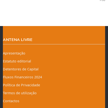
ANTENA LIVRE
Apresentação
Estatuto editorial
Detentores de Capital
Fluxos Financeiros 2024
Política de Privacidade
Termos de utilização
Contactos