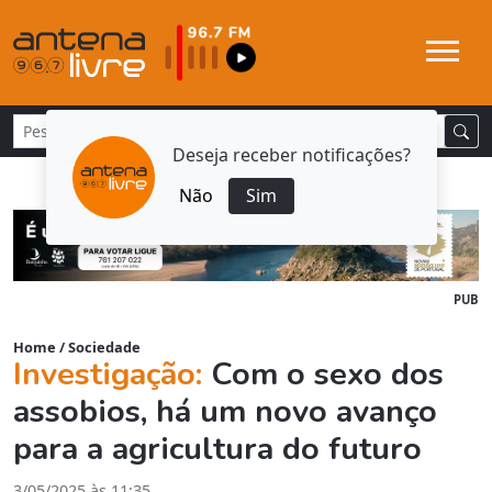
Deseja receber notificações?
Não
Sim
PUB
Home
/
Sociedade
Investigação:
Com o sexo dos
assobios, há um novo avanço
para a agricultura do futuro
3/05/2025 às 11:35