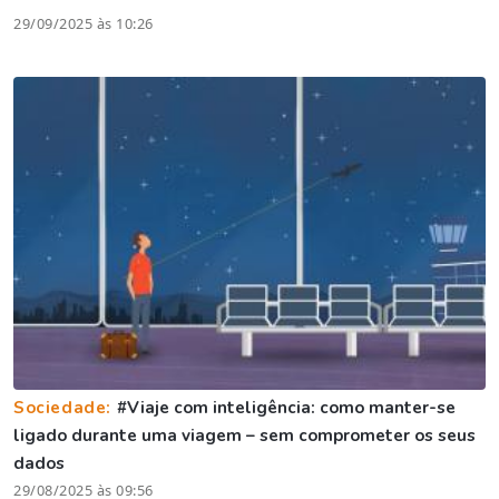
29/09/2025 às 10:26
Sociedade:
#Viaje com inteligência: como manter-se
ligado durante uma viagem – sem comprometer os seus
dados
29/08/2025 às 09:56