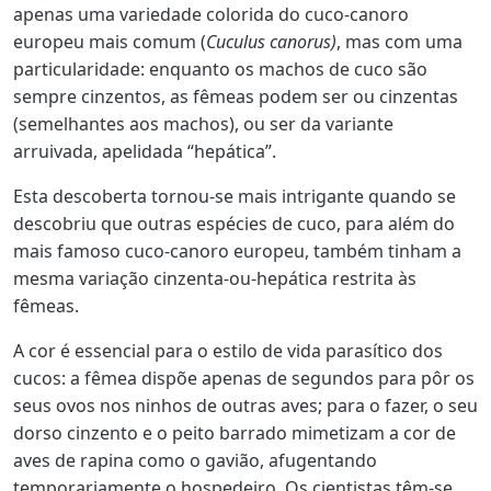
apenas uma variedade colorida do cuco-canoro
europeu mais comum (
Cuculus canorus)
, mas com uma
particularidade: enquanto os machos de cuco são
sempre cinzentos, as fêmeas podem ser ou cinzentas
(semelhantes aos machos), ou ser da variante
arruivada, apelidada “hepática”.
Esta descoberta tornou-se mais intrigante quando se
descobriu que outras espécies de cuco, para além do
mais famoso cuco-canoro europeu, também tinham a
mesma variação cinzenta-ou-hepática restrita às
fêmeas.
A cor é essencial para o estilo de vida parasítico dos
cucos: a fêmea dispõe apenas de segundos para pôr os
seus ovos nos ninhos de outras aves; para o fazer, o seu
dorso cinzento e o peito barrado mimetizam a cor de
aves de rapina como o gavião, afugentando
temporariamente o hospedeiro. Os cientistas têm-se