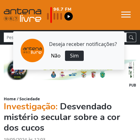
Deseja receber notificações?
Não
Sim
PUB
Home
/
Sociedade
Investigação:
Desvendado
mistério secular sobre a cor
dos cucos
19/05/2024 às 12:03