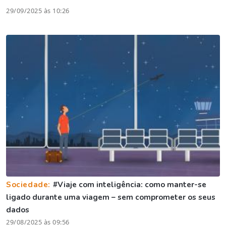
29/09/2025 às 10:26
Sociedade:
#Viaje com inteligência: como manter-se
ligado durante uma viagem – sem comprometer os seus
dados
29/08/2025 às 09:56