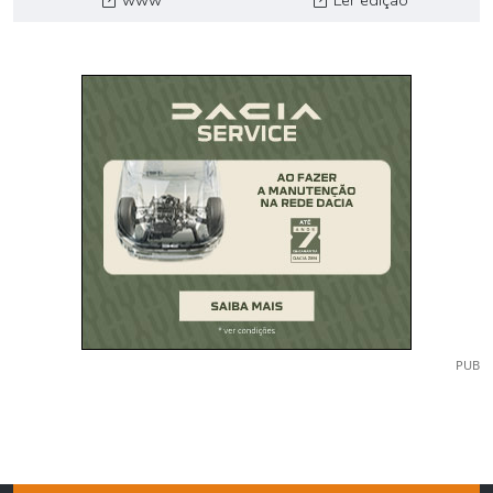
www
Ler edição
PUB