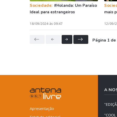
Sociedade:
#Holanda: Um Paraíso
Socie
Ideal para estrangeiros
mais p
18/09/2024 às 09:47
12/09/2
Página 1 de
A NO
"EDIÇ
Apresentação
"COOL