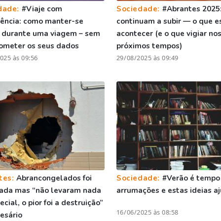
dade:
#Viaje com
Sociedade:
#Abrantes 2025:
gência: como manter-se
continuam a subir — o que e
 durante uma viagem – sem
acontecer (e o que vigiar no
ometer os seus dados
próximos tempos)
025 às 09:56
29/08/2025 às 09:49
tes:
Abrancongelados foi
Sociedade:
#Verão é tempo
tada mas “não levaram nada
arrumações e estas ideias 
cial, o pior foi a destruição”
16/06/2025 às 08:58
esário