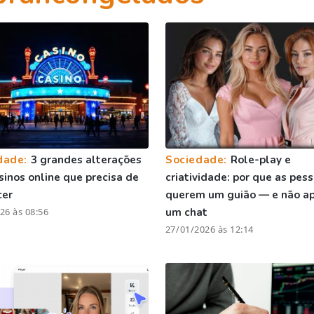
dade:
3 grandes alterações
Sociedade:
Role-play e
sinos online que precisa de
criatividade: por que as pes
cer
querem um guião — e não a
26 às 08:56
um chat
27/01/2026 às 12:14