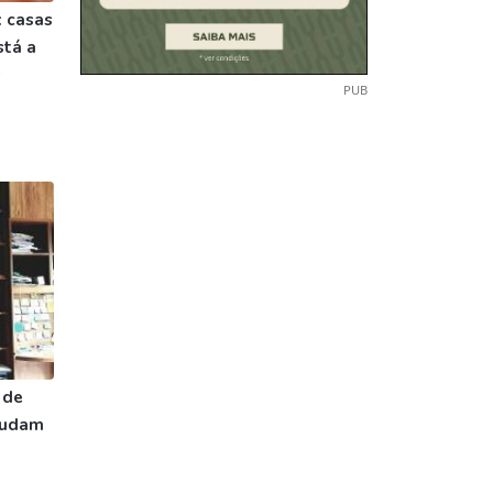
 casas
stá a
s
PUB
 de
ajudam