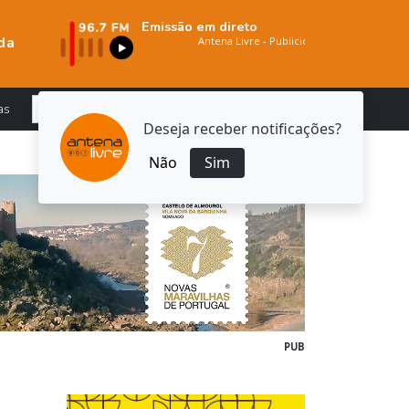
Emissão em direto
da
as
Deseja receber notificações?
Não
Sim
PUB