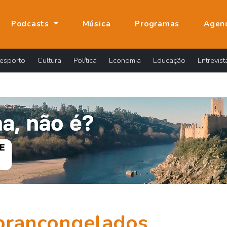
Podcasts
Música
Programas
Agen
esporto
Cultura
Política
Economia
Educação
Entrevist
brancongelados