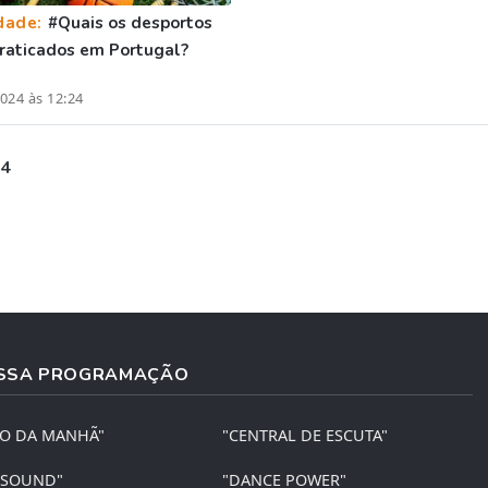
dade:
#Quais os desportos
raticados em Portugal?
024 às 12:24
 4
SSA PROGRAMAÇÃO
ÃO DA MANHÃ"
"CENTRAL DE ESCUTA"
 SOUND"
"DANCE POWER"