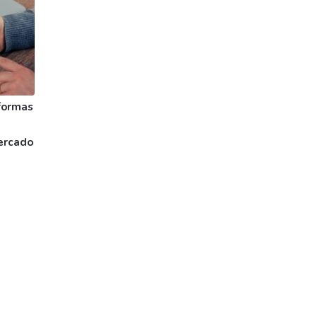
formas
ercado