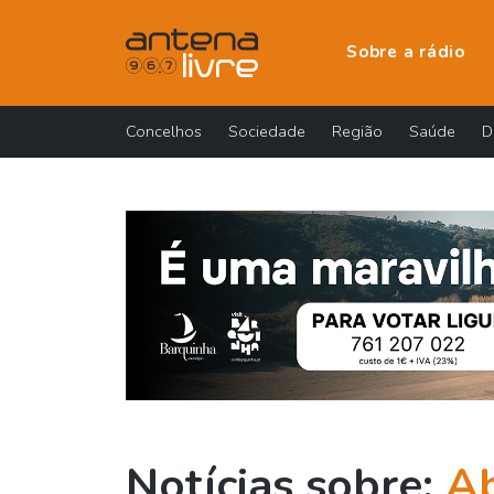
Sobre a rádio
Concelhos
Sociedade
Região
Saúde
D
Notícias sobre:
A