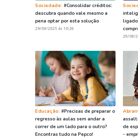
Sociedade:
#Consolidar créditos:
Socie
descubra quando vale mesmo a
inteli
pena optar por esta solução
ligado
29/09/2025 às 10:26
compr
29/08/2
Educação:
#Precisas de preparar o
Abran
regresso às aulas sem andar a
assal
correr de um lado para o outro?
de espe
Encontras tudo na Pepco!
- empr