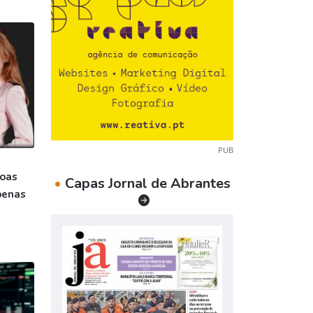
PUB
soas
•
Capas Jornal de Abrantes
penas