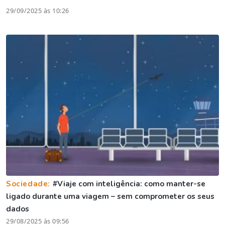
29/09/2025 às 10:26
Sociedade:
#Viaje com inteligência: como manter-se
ligado durante uma viagem – sem comprometer os seus
dados
29/08/2025 às 09:56