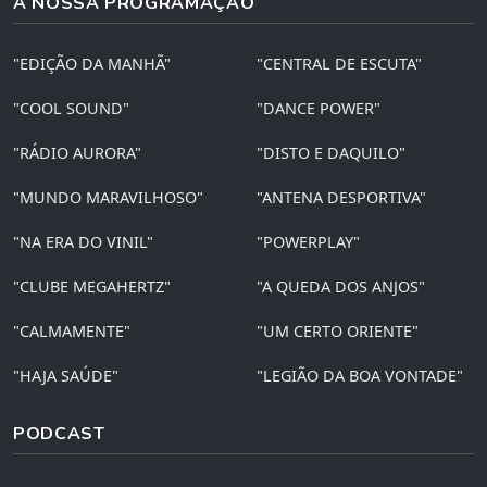
A NOSSA PROGRAMAÇÃO
"EDIÇÃO DA MANHÃ"
"CENTRAL DE ESCUTA"
"COOL SOUND"
"DANCE POWER"
"RÁDIO AURORA"
"DISTO E DAQUILO"
"MUNDO MARAVILHOSO"
"ANTENA DESPORTIVA"
"NA ERA DO VINIL"
"POWERPLAY"
"CLUBE MEGAHERTZ"
"A QUEDA DOS ANJOS"
"CALMAMENTE"
"UM CERTO ORIENTE"
"HAJA SAÚDE"
"LEGIÃO DA BOA VONTADE"
PODCAST