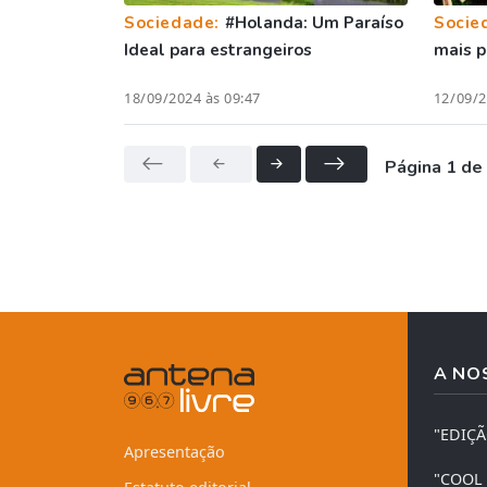
Sociedade:
#Holanda: Um Paraíso
Socie
Ideal para estrangeiros
mais p
18/09/2024 às 09:47
12/09/2
Página 1 de
A NO
"EDIÇ
Apresentação
"COOL