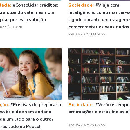
dade:
#Consolidar créditos:
Sociedade:
#Viaje com
bra quando vale mesmo a
inteligência: como manter-s
ptar por esta solução
ligado durante uma viagem 
025 às 10:26
comprometer os seus dados
29/08/2025 às 09:56
ção:
#Precisas de preparar o
Sociedade:
#Verão é tempo
so às aulas sem andar a
arrumações e estas ideias 
 de um lado para o outro?
16/06/2025 às 08:58
ras tudo na Pepco!