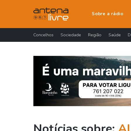
Sobre a rádio
Concelhos
Sociedade
Região
Saúde
D
Notícias sobre:
Al