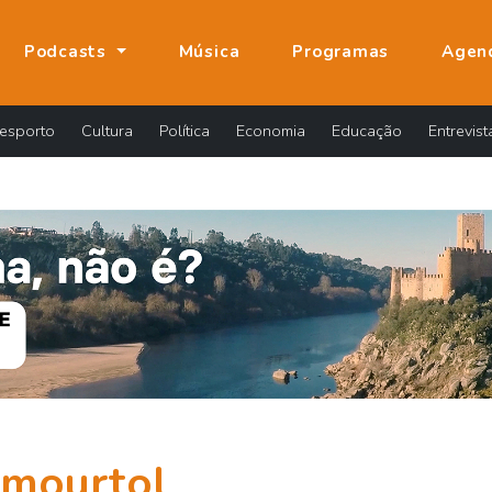
Podcasts
Música
Programas
Agen
esporto
Cultura
Política
Economia
Educação
Entrevist
mourtol