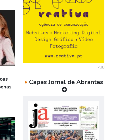
PUB
soas
•
Capas Jornal de Abrantes
penas