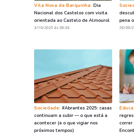
Vila Nova da Barquinha:
Dia
Socie
Nacional dos Castelos com visita
descu
orientada ao Castelo de Almourol
pena o
3/10/2025 às 08:36
29/09/2
Sociedade:
#Abrantes 2025: casas
Educa
continuam a subir — o que está a
regres
acontecer (e o que vigiar nos
correr
próximos tempos)
Encont