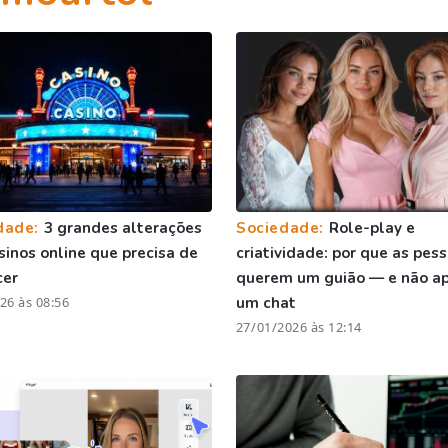
dade:
3 grandes alterações
Sociedade:
Role-play e
sinos online que precisa de
criatividade: por que as pes
cer
querem um guião — e não a
26 às 08:56
um chat
27/01/2026 às 12:14