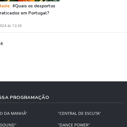
dade:
#Quais os desportos
raticados em Portugal?
024 às 12:24
 4
SSA PROGRAMAÇÃO
ÃO DA MANHÃ"
"CENTRAL DE ESCUTA"
 SOUND"
"DANCE POWER"