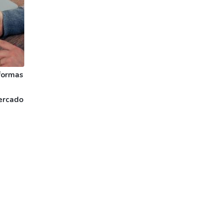
formas
ercado