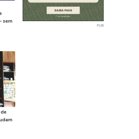
e
– sem
PUB
 de
ajudam