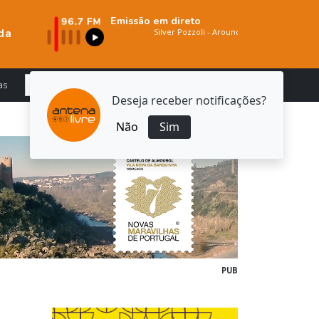
Emissão em direto
da
as
Deseja receber notificações?
Não
Sim
PUB