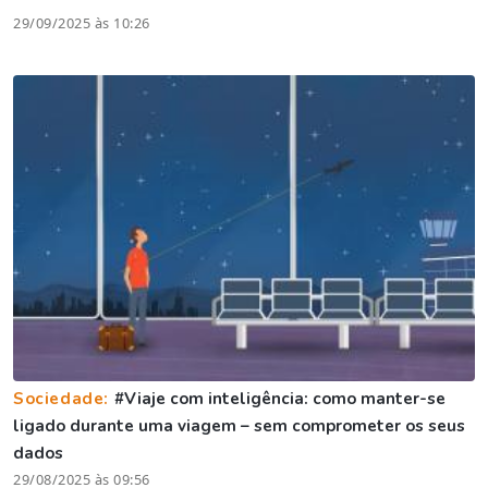
29/09/2025 às 10:26
Sociedade:
#Viaje com inteligência: como manter-se
ligado durante uma viagem – sem comprometer os seus
dados
29/08/2025 às 09:56