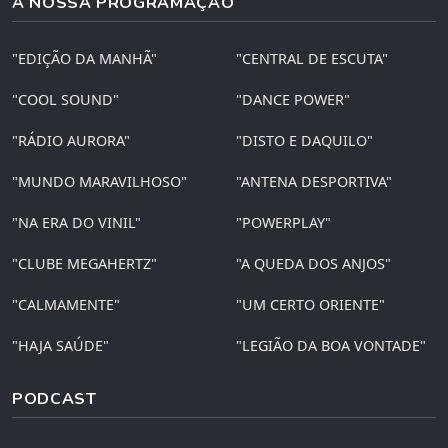
A NOSSA PROGRAMAÇÃO
"EDIÇÃO DA MANHÃ"
"CENTRAL DE ESCUTA"
"COOL SOUND"
"DANCE POWER"
"RÁDIO AURORA"
"DISTO E DAQUILO"
"MUNDO MARAVILHOSO"
"ANTENA DESPORTIVA"
"NA ERA DO VINIL"
"POWERPLAY"
"CLUBE MEGAHERTZ"
"A QUEDA DOS ANJOS"
"CALMAMENTE"
"UM CERTO ORIENTE"
"HAJA SAÚDE"
"LEGIÃO DA BOA VONTADE"
PODCAST