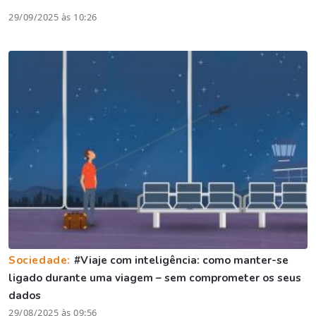
29/09/2025 às 10:26
Sociedade:
#Viaje com inteligência: como manter-se
ligado durante uma viagem – sem comprometer os seus
dados
29/08/2025 às 09:56