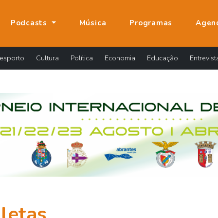
Podcasts
Música
Programas
Agen
esporto
Cultura
Política
Economia
Educação
Entrevist
letas