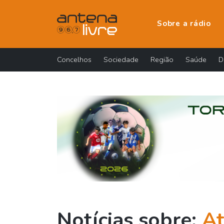
Sobre a rádio
Concelhos
Sociedade
Região
Saúde
D
Notícias sobre:
At