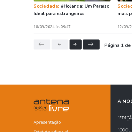
Sociedade:
#Holanda: Um Paraíso
Socie
Ideal para estrangeiros
mais p
18/09/2024 às 09:47
12/09/2
Página 1 de
A NO
"EDIÇ
Apresentação
"COOL
Estatuto editorial