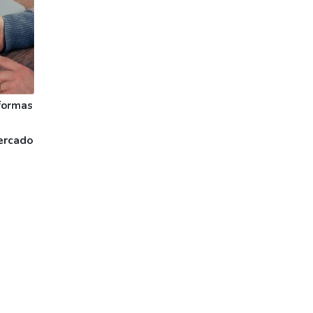
formas
ercado