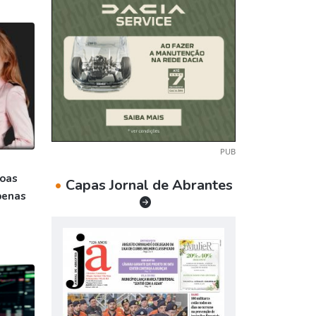
PUB
soas
•
Capas Jornal de Abrantes
penas