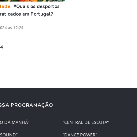
dade:
#Quais os desportos
raticados em Portugal?
024 às 12:24
 4
SSA PROGRAMAÇÃO
ÃO DA MANHÃ"
"CENTRAL DE ESCUTA"
 SOUND"
"DANCE POWER"