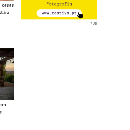
 casas
stá a
s
PUB
ara
s