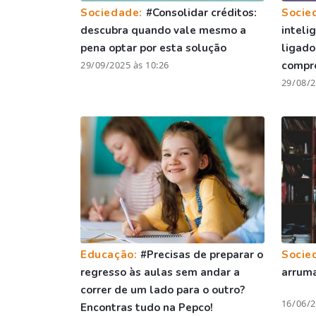
Sociedade:
#Consolidar créditos:
Socie
descubra quando vale mesmo a
inteli
pena optar por esta solução
ligado
29/09/2025 às 10:26
compr
29/08/2
Educação:
#Precisas de preparar o
Socie
regresso às aulas sem andar a
arruma
correr de um lado para o outro?
16/06/2
Encontras tudo na Pepco!