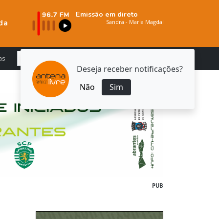
Emissão em direto
da
as
Deseja receber notificações?
Não
Sim
PUB