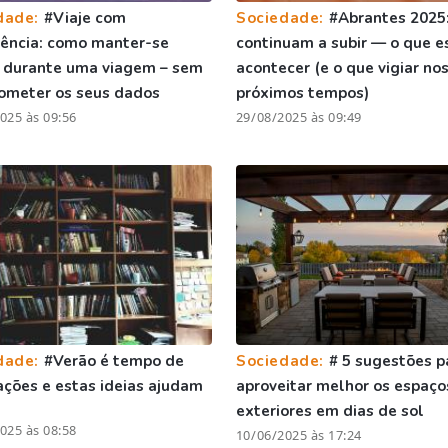
dade:
#Viaje com
Sociedade:
#Abrantes 2025:
gência: como manter-se
continuam a subir — o que e
 durante uma viagem – sem
acontecer (e o que vigiar no
ometer os seus dados
próximos tempos)
025 às 09:56
29/08/2025 às 09:49
dade:
#Verão é tempo de
Sociedade:
# 5 sugestões p
ções e estas ideias ajudam
aproveitar melhor os espaço
exteriores em dias de sol
025 às 08:58
10/06/2025 às 17:24