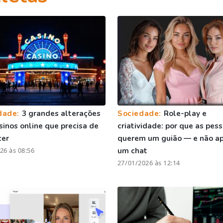
dade:
3 grandes alterações
Sociedade:
Role-play e
sinos online que precisa de
criatividade: por que as pes
cer
querem um guião — e não a
26 às 08:56
um chat
27/01/2026 às 12:14