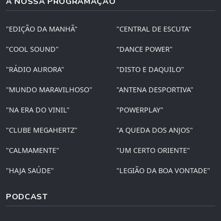
A NOSSA PROGRAMAÇÃO
"EDIÇÃO DA MANHÃ"
"CENTRAL DE ESCUTA"
"COOL SOUND"
"DANCE POWER"
"RÁDIO AURORA"
"DISTO E DAQUILO"
"MUNDO MARAVILHOSO"
"ANTENA DESPORTIVA"
"NA ERA DO VINIL"
"POWERPLAY"
"CLUBE MEGAHERTZ"
"A QUEDA DOS ANJOS"
"CALMAMENTE"
"UM CERTO ORIENTE"
"HAJA SAÚDE"
"LEGIÃO DA BOA VONTADE"
PODCAST