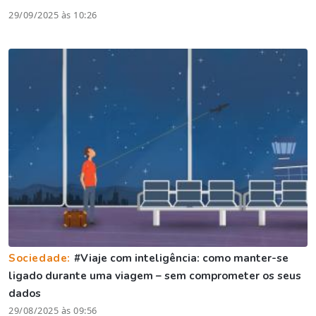
29/09/2025 às 10:26
Sociedade:
#Viaje com inteligência: como manter-se
ligado durante uma viagem – sem comprometer os seus
dados
29/08/2025 às 09:56