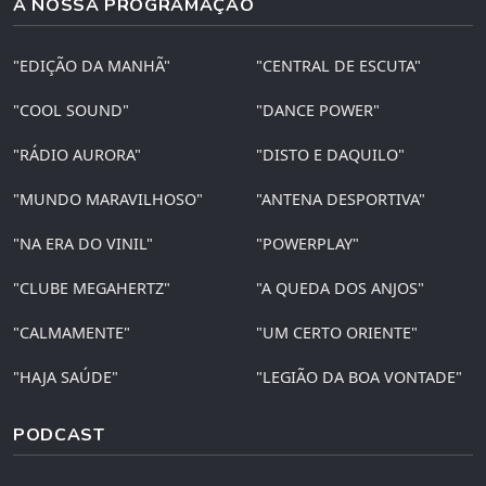
A NOSSA PROGRAMAÇÃO
"EDIÇÃO DA MANHÃ"
"CENTRAL DE ESCUTA"
"COOL SOUND"
"DANCE POWER"
"RÁDIO AURORA"
"DISTO E DAQUILO"
"MUNDO MARAVILHOSO"
"ANTENA DESPORTIVA"
"NA ERA DO VINIL"
"POWERPLAY"
"CLUBE MEGAHERTZ"
"A QUEDA DOS ANJOS"
"CALMAMENTE"
"UM CERTO ORIENTE"
"HAJA SAÚDE"
"LEGIÃO DA BOA VONTADE"
PODCAST