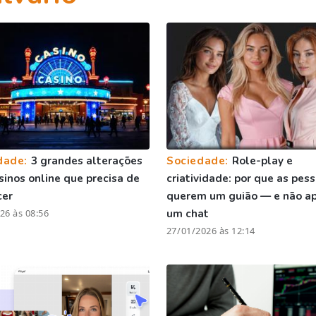
dade:
3 grandes alterações
Sociedade:
Role-play e
sinos online que precisa de
criatividade: por que as pes
cer
querem um guião — e não a
26 às 08:56
um chat
27/01/2026 às 12:14