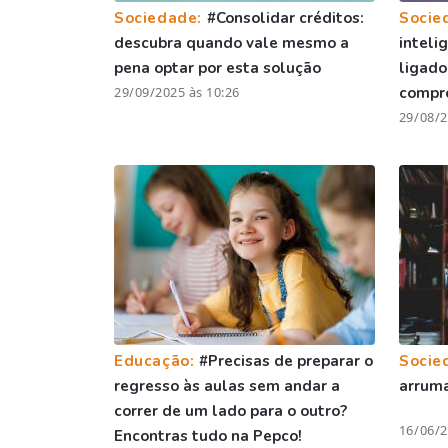
Sociedade:
#Consolidar créditos:
Socie
descubra quando vale mesmo a
inteli
pena optar por esta solução
ligado
29/09/2025 às 10:26
compr
29/08/2
Educação:
#Precisas de preparar o
Socie
regresso às aulas sem andar a
arruma
correr de um lado para o outro?
16/06/2
Encontras tudo na Pepco!