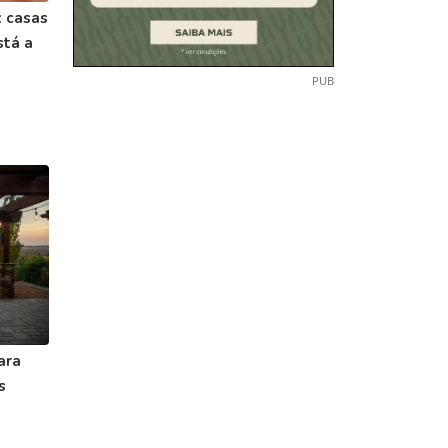
 casas
stá a
s
PUB
ara
s