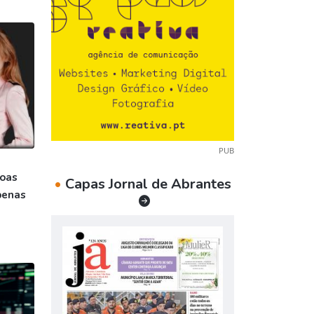
PUB
soas
•
Capas Jornal de Abrantes
penas