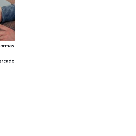
formas
ercado