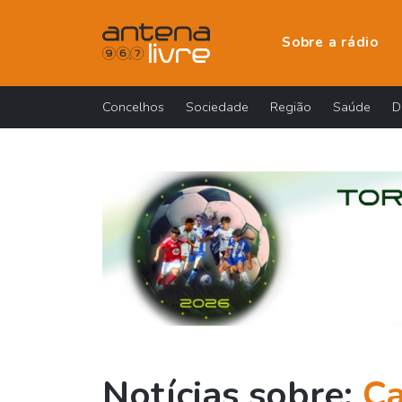
Sobre a rádio
Concelhos
Sociedade
Região
Saúde
D
Notícias sobre:
Ca