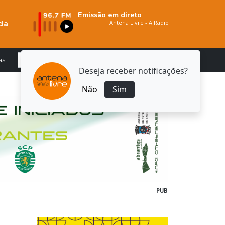
Emissão em direto
da
as
Deseja receber notificações?
Não
Sim
PUB