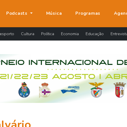
Podcasts
Música
Programas
Agen
esporto
Cultura
Política
Economia
Educação
Entrevist
lvário