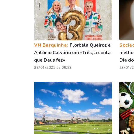
VN Barquinha:
Florbela Queiroz e
Socie
António Calvário em «Três, a conta
melhor
que Deus fez»
Dia d
28/01/2025 às 09:23
23/01/2