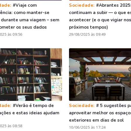
dade:
#Viaje com
Sociedade:
#Abrantes 2025:
gência: como manter-se
continuam a subir — o que e
 durante uma viagem – sem
acontecer (e o que vigiar no
ometer os seus dados
próximos tempos)
025 às 09:56
29/08/2025 às 09:49
dade:
#Verão é tempo de
Sociedade:
# 5 sugestões p
ções e estas ideias ajudam
aproveitar melhor os espaço
exteriores em dias de sol
025 às 08:58
10/06/2025 às 17:24