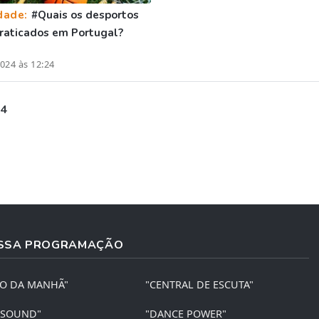
dade:
#Quais os desportos
raticados em Portugal?
024 às 12:24
 4
SSA PROGRAMAÇÃO
ÃO DA MANHÃ"
"CENTRAL DE ESCUTA"
 SOUND"
"DANCE POWER"