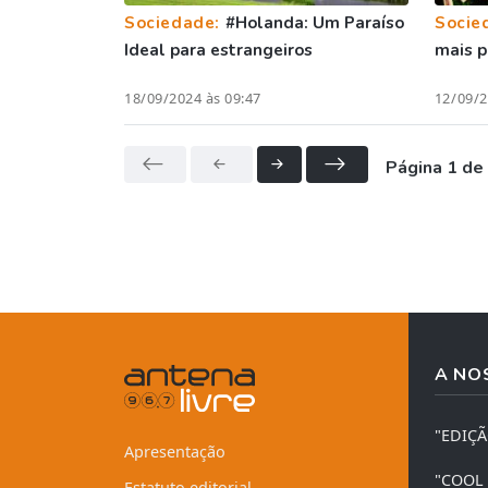
Sociedade:
#Holanda: Um Paraíso
Socie
Ideal para estrangeiros
mais p
18/09/2024 às 09:47
12/09/2
Página 1 de
A NO
"EDIÇ
Apresentação
"COOL
Estatuto editorial