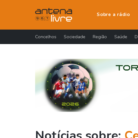
Sobre a rádio
Concelhos
Sociedade
Região
Saúde
D
Notícias sobre:
Ce