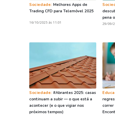
Sociedade:
Melhores Apps de
Socie
Trading CFD para Telemóvel 2025
descu
pena o
16/10/2025 às 11:01
29/09/2
Sociedade:
#Abrantes 2025: casas
Educa
continuam a subir — o que está a
regres
acontecer (e o que vigiar nos
correr
próximos tempos)
Encont