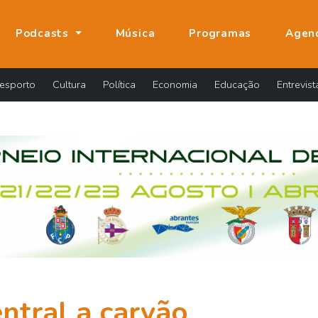
Podcasts
Música
Programas
Agen
esporto
Cultura
Política
Economia
Educação
Entrevist
ntral a carvão