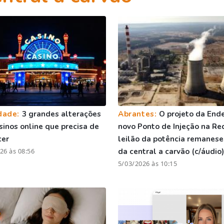
dade:
3 grandes alterações
Abrantes:
O projeto da Ende
sinos online que precisa de
novo Ponto de Injeção na Re
cer
leilão da potência remanes
26 às 08:56
da central a carvão (c/áudio)
5/03/2026 às 10:15