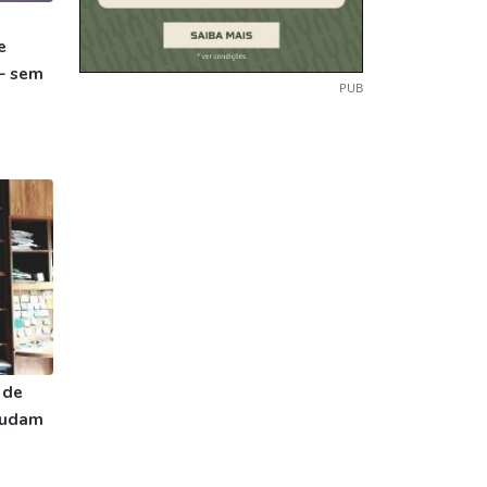
e
– sem
PUB
 de
ajudam