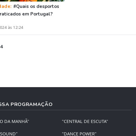
dade:
#Quais os desportos
raticados em Portugal?
024 às 12:24
 4
SSA PROGRAMAÇÃO
ÃO DA MANHÃ"
"CENTRAL DE ESCUTA"
 SOUND"
"DANCE POWER"