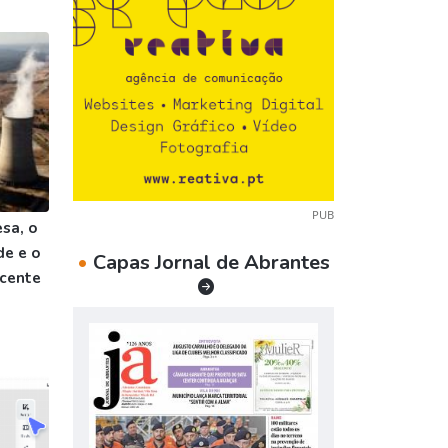
PUB
sa, o
de e o
•
Capas Jornal de Abrantes
ecente