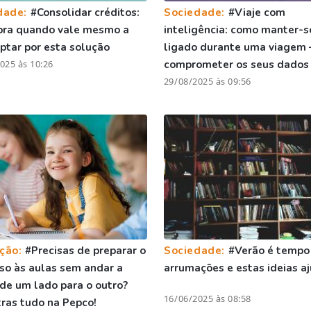
dade:
#Consolidar créditos:
Sociedade:
#Viaje com
bra quando vale mesmo a
inteligência: como manter-s
ptar por esta solução
ligado durante uma viagem 
025 às 10:26
comprometer os seus dados
29/08/2025 às 09:56
ção:
#Precisas de preparar o
Sociedade:
#Verão é tempo
so às aulas sem andar a
arrumações e estas ideias 
 de um lado para o outro?
16/06/2025 às 08:58
ras tudo na Pepco!