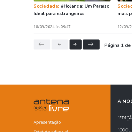
Sociedade:
#Holanda: Um Paraíso
Socie
Ideal para estrangeiros
mais p
18/09/2024 às 09:47
12/09/2
Página 1 de
A NO
"EDIÇ
Apresentação
"COOL
Estatuto editorial