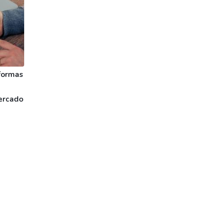
formas
ercado