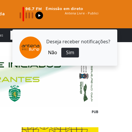
Emissão em direto
da
as
Deseja receber notificações?
Não
Sim
PUB