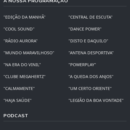
A NOSSA PROGRAMAÇÃO
"EDIÇÃO DA MANHÃ"
"CENTRAL DE ESCUTA"
"COOL SOUND"
"DANCE POWER"
"RÁDIO AURORA"
"DISTO E DAQUILO"
"MUNDO MARAVILHOSO"
"ANTENA DESPORTIVA"
"NA ERA DO VINIL"
"POWERPLAY"
"CLUBE MEGAHERTZ"
"A QUEDA DOS ANJOS"
"CALMAMENTE"
"UM CERTO ORIENTE"
"HAJA SAÚDE"
"LEGIÃO DA BOA VONTADE"
PODCAST