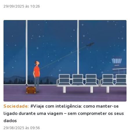
29/09/2025 às 10:26
Sociedade:
#Viaje com inteligência: como manter-se
ligado durante uma viagem – sem comprometer os seus
dados
29/08/2025 às 09:56