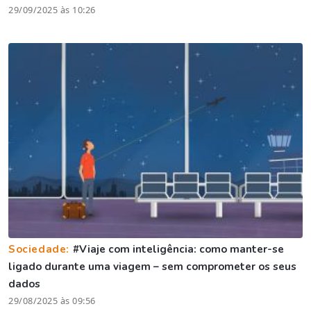
29/09/2025 às 10:26
Sociedade:
#Viaje com inteligência: como manter-se
ligado durante uma viagem – sem comprometer os seus
dados
29/08/2025 às 09:56