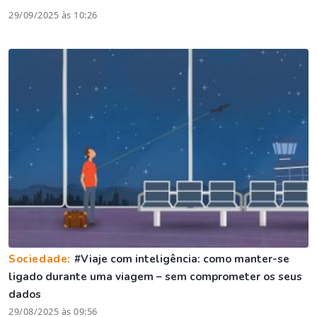
29/09/2025 às 10:26
Sociedade:
#Viaje com inteligência: como manter-se
ligado durante uma viagem – sem comprometer os seus
dados
29/08/2025 às 09:56