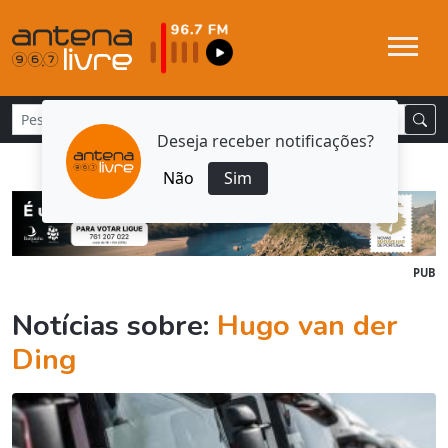
Deseja receber notificações?
Não
Sim
PUB
Notícias sobre:
Hugo van der
Ding