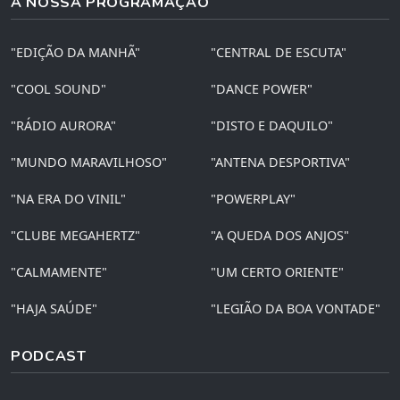
A NOSSA PROGRAMAÇÃO
"EDIÇÃO DA MANHÃ"
"CENTRAL DE ESCUTA"
"COOL SOUND"
"DANCE POWER"
"RÁDIO AURORA"
"DISTO E DAQUILO"
"MUNDO MARAVILHOSO"
"ANTENA DESPORTIVA"
"NA ERA DO VINIL"
"POWERPLAY"
"CLUBE MEGAHERTZ"
"A QUEDA DOS ANJOS"
"CALMAMENTE"
"UM CERTO ORIENTE"
"HAJA SAÚDE"
"LEGIÃO DA BOA VONTADE"
PODCAST