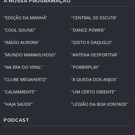
A NOSSA PROGRAMAÇÃO
"EDIÇÃO DA MANHÃ"
"CENTRAL DE ESCUTA"
"COOL SOUND"
"DANCE POWER"
"RÁDIO AURORA"
"DISTO E DAQUILO"
"MUNDO MARAVILHOSO"
"ANTENA DESPORTIVA"
"NA ERA DO VINIL"
"POWERPLAY"
"CLUBE MEGAHERTZ"
"A QUEDA DOS ANJOS"
"CALMAMENTE"
"UM CERTO ORIENTE"
"HAJA SAÚDE"
"LEGIÃO DA BOA VONTADE"
PODCAST