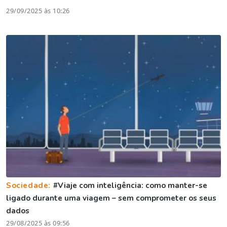
29/09/2025 às 10:26
Sociedade:
#Viaje com inteligência: como manter-se
ligado durante uma viagem – sem comprometer os seus
dados
29/08/2025 às 09:56