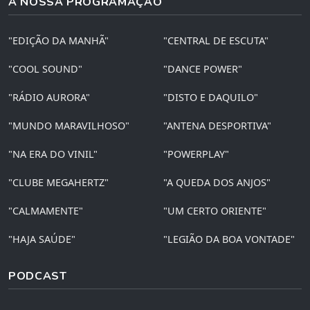
A NOSSA PROGRAMAÇÃO
"EDIÇÃO DA MANHÃ"
"CENTRAL DE ESCUTA"
"COOL SOUND"
"DANCE POWER"
"RÁDIO AURORA"
"DISTO E DAQUILO"
"MUNDO MARAVILHOSO"
"ANTENA DESPORTIVA"
"NA ERA DO VINIL"
"POWERPLAY"
"CLUBE MEGAHERTZ"
"A QUEDA DOS ANJOS"
"CALMAMENTE"
"UM CERTO ORIENTE"
"HAJA SAÚDE"
"LEGIÃO DA BOA VONTADE"
PODCAST