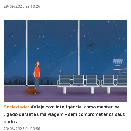
29/09/2025 às 10:26
Sociedade:
#Viaje com inteligência: como manter-se
ligado durante uma viagem – sem comprometer os seus
dados
29/08/2025 às 09:56