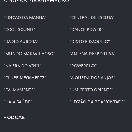
A NOSSA PROGRAMAÇÃO
"EDIÇÃO DA MANHÃ"
"CENTRAL DE ESCUTA"
"COOL SOUND"
"DANCE POWER"
"RÁDIO AURORA"
"DISTO E DAQUILO"
"MUNDO MARAVILHOSO"
"ANTENA DESPORTIVA"
"NA ERA DO VINIL"
"POWERPLAY"
"CLUBE MEGAHERTZ"
"A QUEDA DOS ANJOS"
"CALMAMENTE"
"UM CERTO ORIENTE"
"HAJA SAÚDE"
"LEGIÃO DA BOA VONTADE"
PODCAST