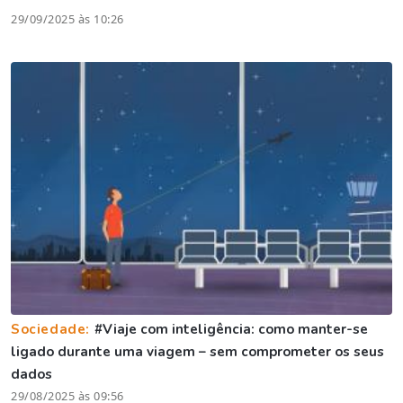
29/09/2025 às 10:26
Sociedade:
#Viaje com inteligência: como manter-se
ligado durante uma viagem – sem comprometer os seus
dados
29/08/2025 às 09:56