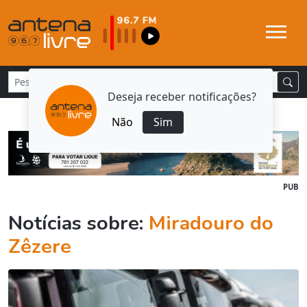
Deseja receber notificações?
Não
Sim
PUB
Notícias sobre:
Miradouro do
Zêzere