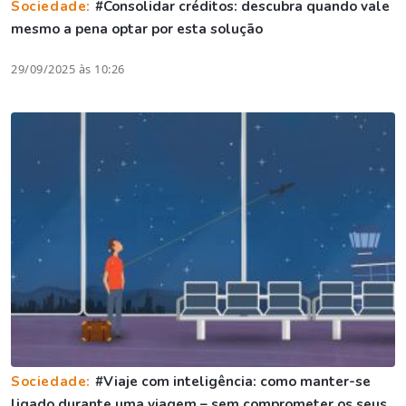
Sociedade:
#Consolidar créditos: descubra quando vale
mesmo a pena optar por esta solução
29/09/2025 às 10:26
Sociedade:
#Viaje com inteligência: como manter-se
ligado durante uma viagem – sem comprometer os seus