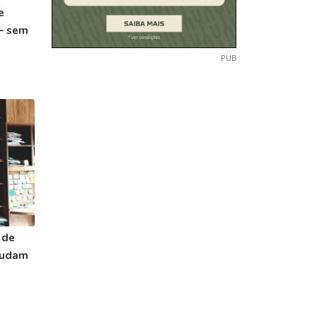
e
– sem
PUB
 de
ajudam