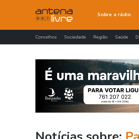
Sobre a rádio
Concelhos
Sociedade
Região
Saúde
D
Notícias sobre:
Pa