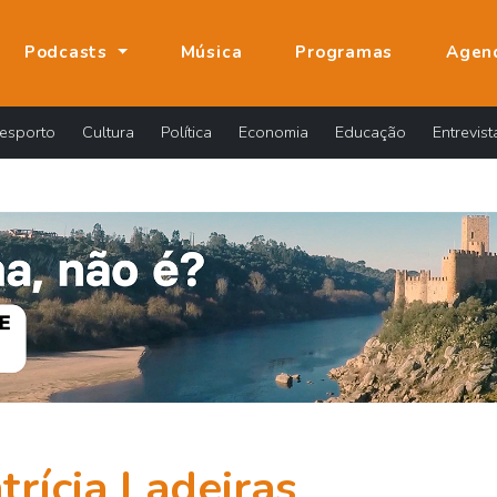
Podcasts
Música
Programas
Agen
esporto
Cultura
Política
Economia
Educação
Entrevist
trícia Ladeiras