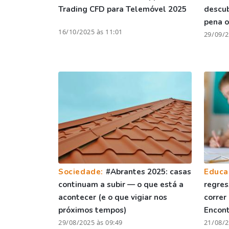
Trading CFD para Telemóvel 2025
descu
pena o
16/10/2025 às 11:01
29/09/2
Sociedade:
#Abrantes 2025: casas
Educa
continuam a subir — o que está a
regres
acontecer (e o que vigiar nos
correr
próximos tempos)
Encont
29/08/2025 às 09:49
21/08/2