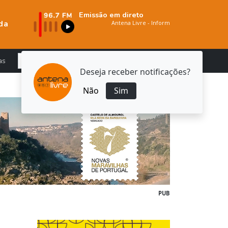
Emissão em direto
da
as
Deseja receber notificações?
Não
Sim
PUB