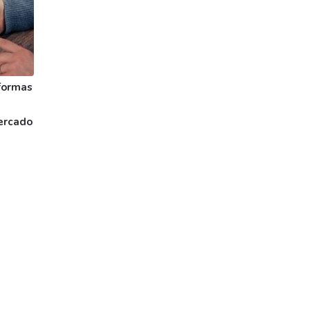
formas
ercado