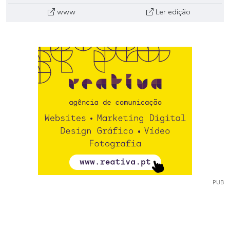
www
Ler edição
PUB