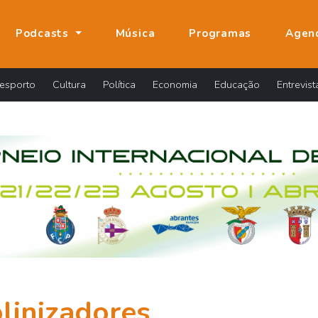
Podcasts
Música
Programas
Agen
esporto
Cultura
Política
Economia
Educação
Entrevist
linizadores