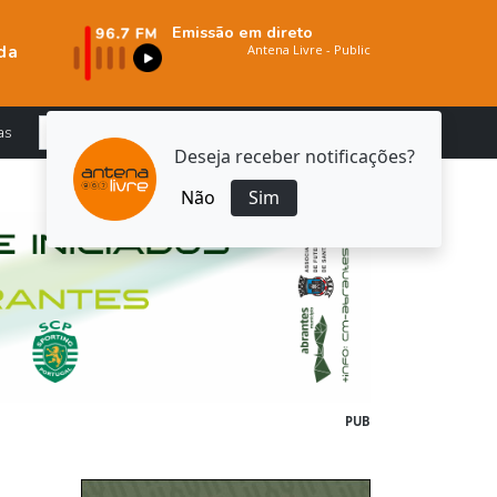
Emissão em direto
da
as
Deseja receber notificações?
Não
Sim
PUB