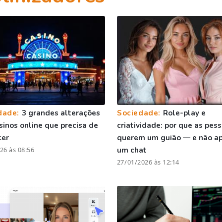
dade:
3 grandes alterações
Sociedade:
Role-play e
sinos online que precisa de
criatividade: por que as pes
cer
querem um guião — e não a
26 às 08:56
um chat
27/01/2026 às 12:14