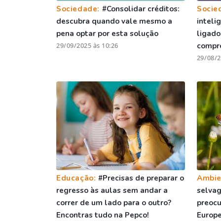
Sociedade:
#Consolidar créditos:
Socie
descubra quando vale mesmo a
inteli
pena optar por esta solução
ligado
29/09/2025 às 10:26
compr
29/08/2
Educação:
#Precisas de preparar o
Ambie
regresso às aulas sem andar a
selvag
correr de um lado para o outro?
preocu
Encontras tudo na Pepco!
Europe