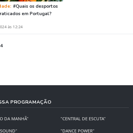
dade:
#Quais os desportos
raticados em Portugal?
024 às 12:24
 4
SSA PROGRAMAÇÃO
ÃO DA MANHÃ"
"CENTRAL DE ESCUTA"
 SOUND"
"DANCE POWER"