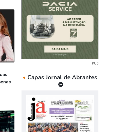
PUB
soas
•
Capas Jornal de Abrantes
penas