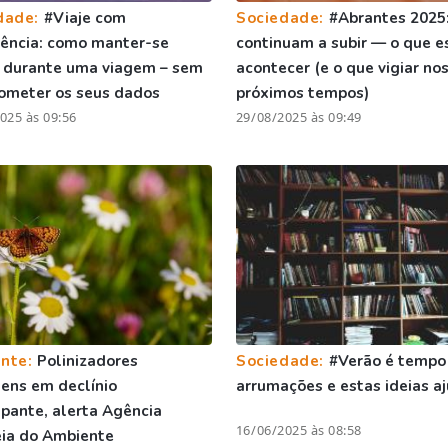
dade:
#Viaje com
Sociedade:
#Abrantes 2025:
gência: como manter-se
continuam a subir — o que e
 durante uma viagem – sem
acontecer (e o que vigiar no
ometer os seus dados
próximos tempos)
025 às 09:56
29/08/2025 às 09:49
nte:
Polinizadores
Sociedade:
#Verão é tempo
ens em declínio
arrumações e estas ideias 
pante, alerta Agência
16/06/2025 às 08:58
ia do Ambiente