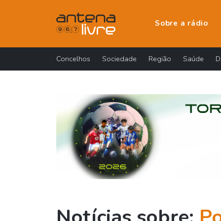
Sobre a rádio
Concelhos
Sociedade
Região
Saúde
D
Notícias sobre:
Po