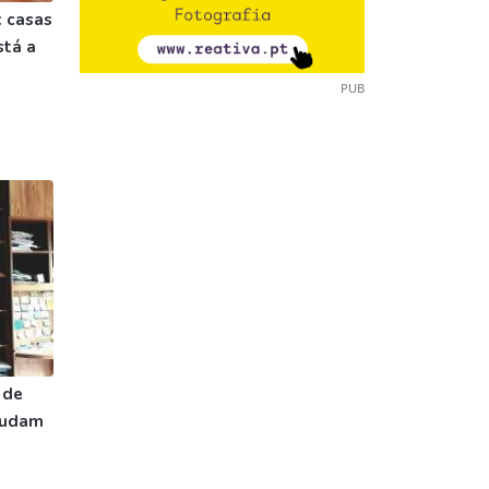
 casas
stá a
s
PUB
 de
ajudam