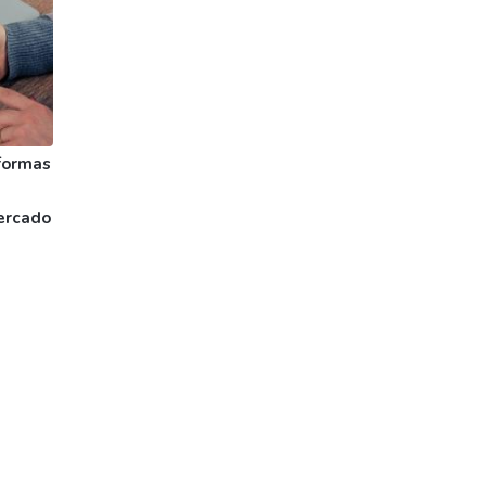
formas
ercado