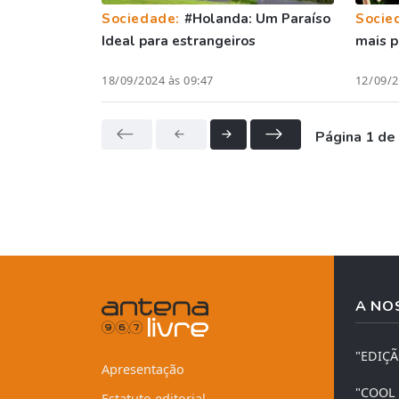
Sociedade:
#Holanda: Um Paraíso
Socie
Ideal para estrangeiros
mais p
18/09/2024 às 09:47
12/09/2
Página 1 de
A NO
"EDIÇ
Apresentação
"COOL
Estatuto editorial