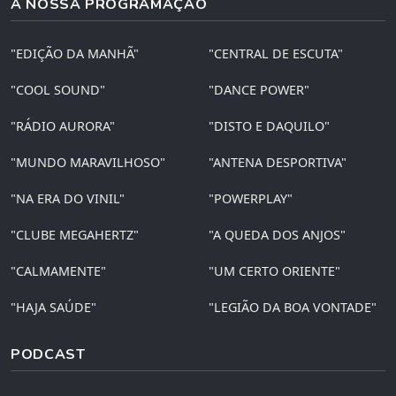
A NOSSA PROGRAMAÇÃO
"EDIÇÃO DA MANHÃ"
"CENTRAL DE ESCUTA"
"COOL SOUND"
"DANCE POWER"
"RÁDIO AURORA"
"DISTO E DAQUILO"
"MUNDO MARAVILHOSO"
"ANTENA DESPORTIVA"
"NA ERA DO VINIL"
"POWERPLAY"
"CLUBE MEGAHERTZ"
"A QUEDA DOS ANJOS"
"CALMAMENTE"
"UM CERTO ORIENTE"
"HAJA SAÚDE"
"LEGIÃO DA BOA VONTADE"
PODCAST