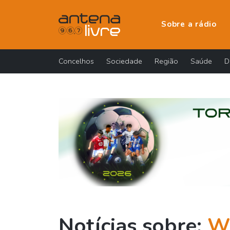
Sobre a rádio
Concelhos
Sociedade
Região
Saúde
D
Notícias sobre:
W