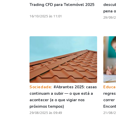
Trading CFD para Telemóvel 2025
descu
pena o
16/10/2025 às 11:01
29/09/2
Sociedade:
#Abrantes 2025: casas
Educa
continuam a subir — o que está a
regres
acontecer (e o que vigiar nos
correr
próximos tempos)
Encont
29/08/2025 às 09:49
21/08/2