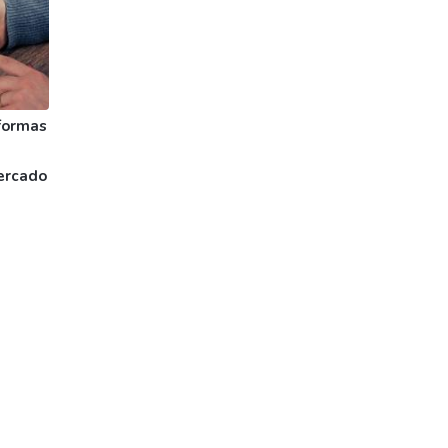
formas
ercado