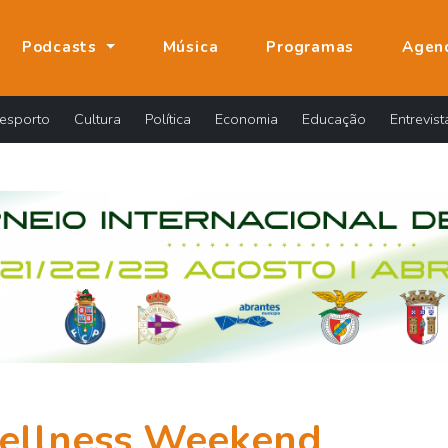
Podcasts
Música
Programas
Agen
esporto
Cultura
Política
Economia
Educação
Entrevist
ellness Weekend