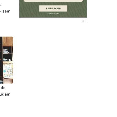
e
– sem
PUB
 de
ajudam