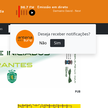
Emissão em direto
da
as
Deseja receber notificações?
Não
Sim
PUB