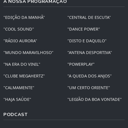
A NOSSA PROGRAMAÇÃO
"EDIÇÃO DA MANHÃ"
"CENTRAL DE ESCUTA"
"COOL SOUND"
"DANCE POWER"
"RÁDIO AURORA"
"DISTO E DAQUILO"
"MUNDO MARAVILHOSO"
"ANTENA DESPORTIVA"
"NA ERA DO VINIL"
"POWERPLAY"
"CLUBE MEGAHERTZ"
"A QUEDA DOS ANJOS"
"CALMAMENTE"
"UM CERTO ORIENTE"
"HAJA SAÚDE"
"LEGIÃO DA BOA VONTADE"
PODCAST