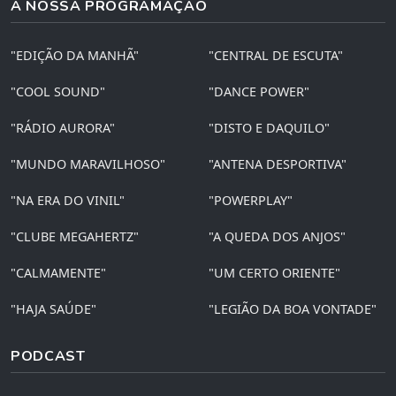
A NOSSA PROGRAMAÇÃO
"EDIÇÃO DA MANHÃ"
"CENTRAL DE ESCUTA"
"COOL SOUND"
"DANCE POWER"
"RÁDIO AURORA"
"DISTO E DAQUILO"
"MUNDO MARAVILHOSO"
"ANTENA DESPORTIVA"
"NA ERA DO VINIL"
"POWERPLAY"
"CLUBE MEGAHERTZ"
"A QUEDA DOS ANJOS"
"CALMAMENTE"
"UM CERTO ORIENTE"
"HAJA SAÚDE"
"LEGIÃO DA BOA VONTADE"
PODCAST