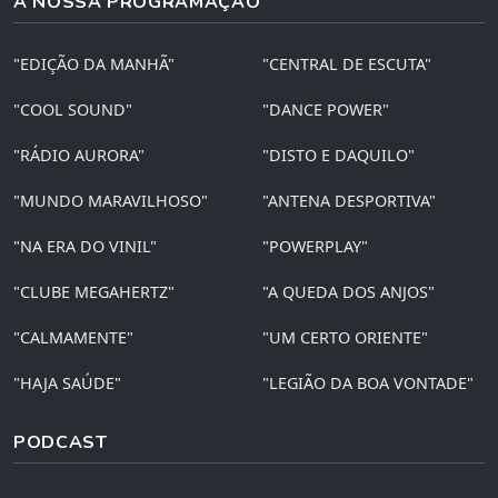
A NOSSA PROGRAMAÇÃO
"EDIÇÃO DA MANHÃ"
"CENTRAL DE ESCUTA"
"COOL SOUND"
"DANCE POWER"
"RÁDIO AURORA"
"DISTO E DAQUILO"
"MUNDO MARAVILHOSO"
"ANTENA DESPORTIVA"
"NA ERA DO VINIL"
"POWERPLAY"
"CLUBE MEGAHERTZ"
"A QUEDA DOS ANJOS"
"CALMAMENTE"
"UM CERTO ORIENTE"
"HAJA SAÚDE"
"LEGIÃO DA BOA VONTADE"
PODCAST