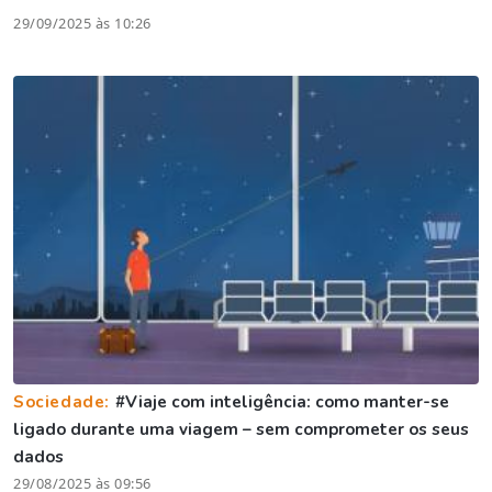
29/09/2025 às 10:26
Sociedade:
#Viaje com inteligência: como manter-se
ligado durante uma viagem – sem comprometer os seus
dados
29/08/2025 às 09:56