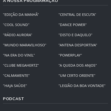
A NOSSA PROGRAMAÇÃO
"EDIÇÃO DA MANHÃ"
"CENTRAL DE ESCUTA"
"COOL SOUND"
"DANCE POWER"
"RÁDIO AURORA"
"DISTO E DAQUILO"
"MUNDO MARAVILHOSO"
"ANTENA DESPORTIVA"
"NA ERA DO VINIL"
"POWERPLAY"
"CLUBE MEGAHERTZ"
"A QUEDA DOS ANJOS"
"CALMAMENTE"
"UM CERTO ORIENTE"
"HAJA SAÚDE"
"LEGIÃO DA BOA VONTADE"
PODCAST