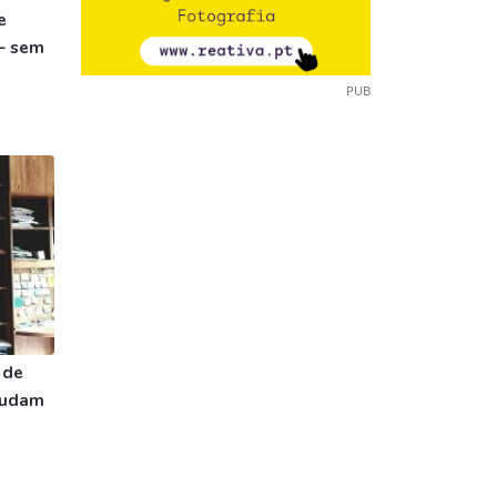
e
– sem
PUB
 de
ajudam