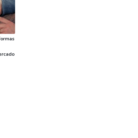
formas
ercado