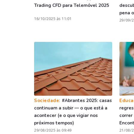
Trading CFD para Telemóvel 2025
descu
pena o
16/10/2025 às 11:01
29/09/2
Sociedade:
#Abrantes 2025: casas
Educa
continuam a subir — o que está a
regres
acontecer (e o que vigiar nos
correr
próximos tempos)
Encont
29/08/2025 às 09:49
21/08/2