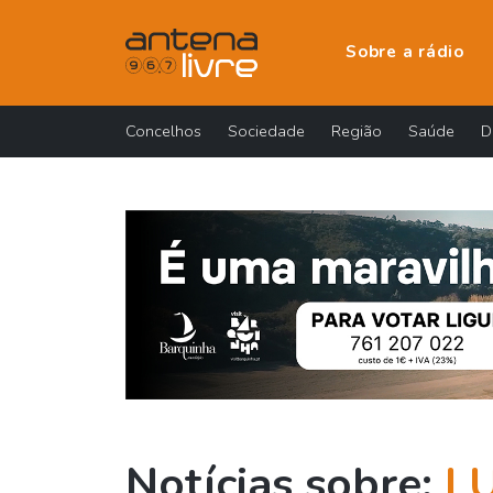
Sobre a rádio
Concelhos
Sociedade
Região
Saúde
D
Notícias sobre:
L