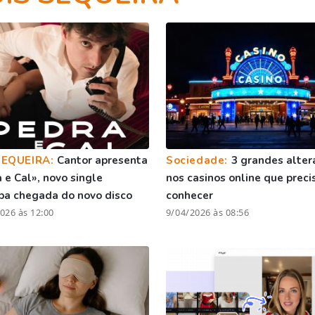
SEQUEIRA:
Cantor apresenta
Sociedade:
3 grandes alter
 e Cal», novo single
nos casinos online que preci
pa chegada do novo disco
conhecer
026 às 12:00
9/04/2026 às 08:56