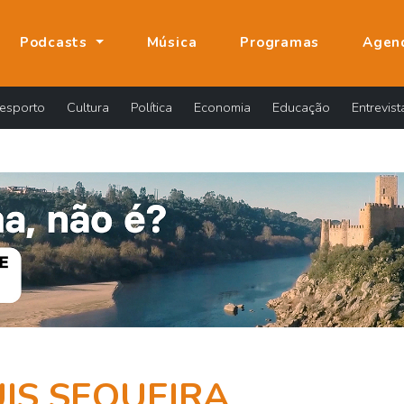
Podcasts
Música
Programas
Agen
esporto
Cultura
Política
Economia
Educação
Entrevist
UIS SEQUEIRA