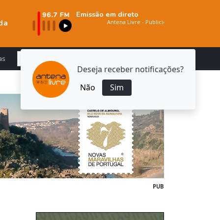
Emissão em direto
da
as
Deseja receber notificações?
Não
Sim
PUB