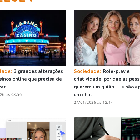
dade:
3 grandes alterações
Sociedade:
Role-play e
sinos online que precisa de
criatividade: por que as pes
cer
querem um guião — e não a
26 às 08:56
um chat
27/01/2026 às 12:14