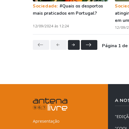
Sociedade:
#Quais os desportos
Socie
mais praticados em Portugal?
atingi
em um
12/09/2024 às 12:24
12/09/2
Página 1 de
A NO
"EDIÇ
Apresentação
"COOL