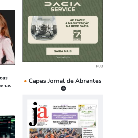
PUB
soas
•
Capas Jornal de Abrantes
penas