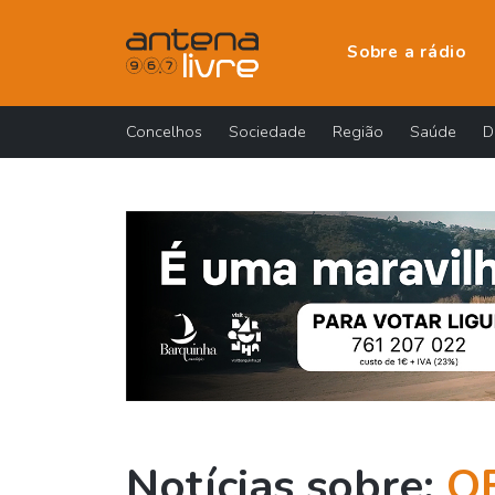
Sobre a rádio
Concelhos
Sociedade
Região
Saúde
D
Notícias sobre:
O