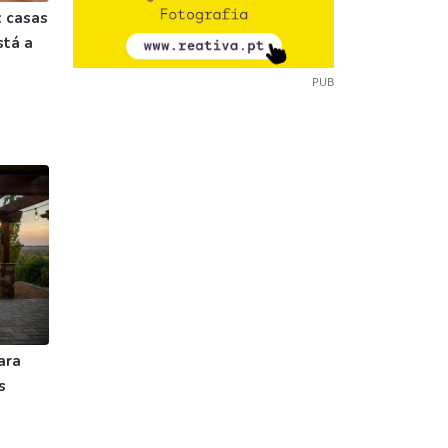
 casas
stá a
s
PUB
ara
s