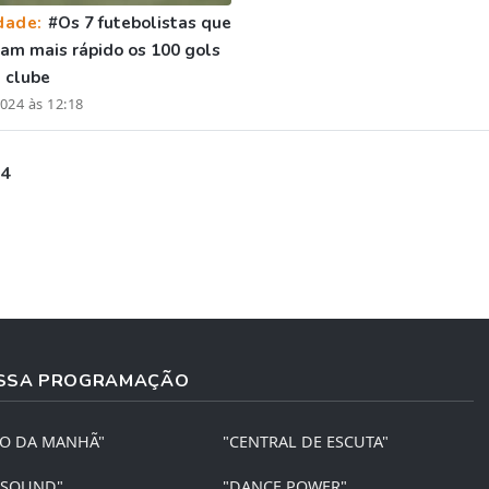
dade:
#Os 7 futebolistas que
ram mais rápido os 100 gols
 clube
024 às 12:18
 4
SSA PROGRAMAÇÃO
ÃO DA MANHÃ"
"CENTRAL DE ESCUTA"
 SOUND"
"DANCE POWER"