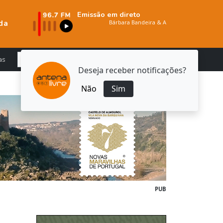
Emissão em direto
da
as
Deseja receber notificações?
Não
Sim
PUB