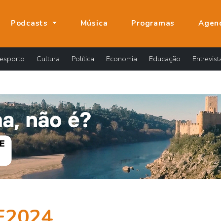
Podcasts
Música
Programas
Agen
esporto
Cultura
Política
Economia
Educação
Entrevist
E2024