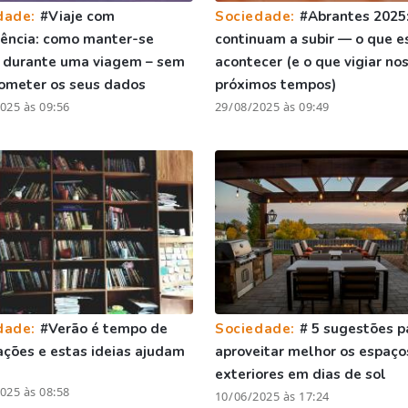
dade:
#Viaje com
Sociedade:
#Abrantes 2025:
gência: como manter-se
continuam a subir — o que e
 durante uma viagem – sem
acontecer (e o que vigiar no
ometer os seus dados
próximos tempos)
025 às 09:56
29/08/2025 às 09:49
dade:
#Verão é tempo de
Sociedade:
# 5 sugestões p
ções e estas ideias ajudam
aproveitar melhor os espaço
exteriores em dias de sol
025 às 08:58
10/06/2025 às 17:24