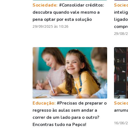
Sociedade:
#Consolidar créditos:
Socie
descubra quando vale mesmo a
inteli
pena optar por esta solução
ligado
29/09/2025 às 10:26
compr
29/08/2
Educação:
#Precisas de preparar o
Socie
regresso às aulas sem andar a
arruma
correr de um lado para o outro?
16/06/2
Encontras tudo na Pepco!