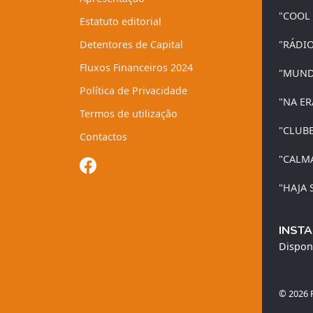
"COOL
Estatuto editorial
Detentores de Capital
"RÁDI
Fluxos Financeiros 2024
"MUND
Política de Privacidade
"NA ER
Termos de utilização
"CLUB
Contactos
"CALM
"HAJA 
INSTA
Dispon
© 2026 R