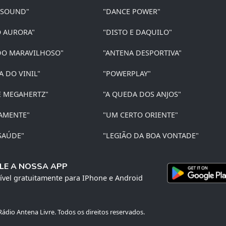
 SOUND"
"DANCE POWER"
O AURORA"
"DISTO E DAQUILO"
O MARAVILHOSO"
"ANTENA DESPORTIVA"
A DO VINIL"
"POWERPLAY"
E MEGAHERTZ"
"A QUEDA DOS ANJOS"
AMENTE"
"UM CERTO ORIENTE"
SAÚDE"
"LEGIÃO DA BOA VONTADE"
LE A NOSSA APP
ível gratuitamente para IPhone e Android
ádio Antena Livre. Todos os direitos reservados.