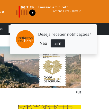
Emissão em direto
da
as
Deseja receber notificações?
Não
Sim
PUB