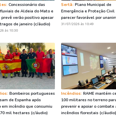
tes:
Concessionário das
Sertã:
Plano Municipal de
 fluviais de Aldeia do Mato e
Emergência e Proteção Civil
 prevê verão positivo apesar
parecer favorável por unani
tragos de janeiro (c/áudio)
31/07/2026 às 10:49
26 às 10:30
dios:
Bombeiros portugueses
Incêndios:
RAME mantém ce
ssam de Espanha após
100 militares no terreno par
 em incêndio que consumiu
prevenir e apoiar o combate
70 mil hectares (c/áudio)
incêndios florestais (c/áudio