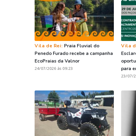
Vila de Rei:
Praia Fluvial do
Vila d
Penedo Furado recebe a campanha
Esclar
EcoPraias da Valnor
oportu
24/07/2026 às 09:23
para 
23/07/2