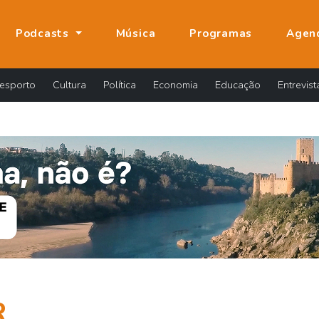
Podcasts
Música
Programas
Agen
esporto
Cultura
Política
Economia
Educação
Entrevist
R