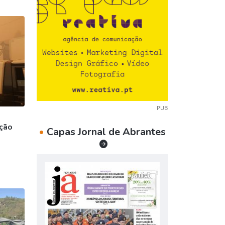
PUB
eção
•
Capas Jornal de Abrantes