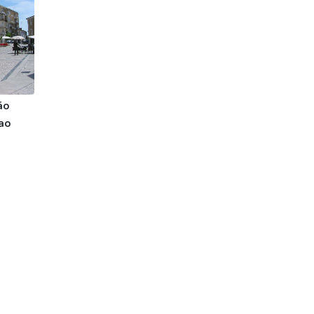
ão
ao