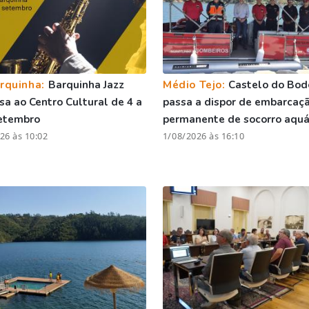
rquinha:
Barquinha Jazz
Médio Tejo:
Castelo do Bod
sa ao Centro Cultural de 4 a
passa a dispor de embarcaç
setembro
permanente de socorro aquá
26 às 10:02
1/08/2026 às 16:10