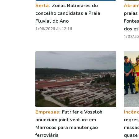
Sertã:
Zonas Balneares do
Abran
concelho candidatas a Praia
praias
Fluvial do Ano
Fontes
1/08/2026 às 12:16
dos es
1/08/20
Empresas:
Futrifer e Vossloh
Incên
anunciam joint venture em
regre
Marrocos para manutenção
missão
ferroviária
quase 