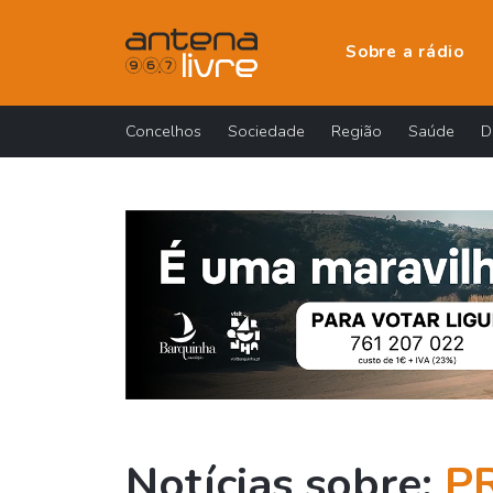
Sobre a rádio
Concelhos
Sociedade
Região
Saúde
D
Notícias sobre:
P