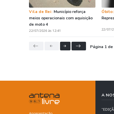
Vila de Rei:
Município reforça
Óbito
meios operacionais com aquisição
Repre
de moto 4
22/07/2
22/07/2026 às 12:41
Página 1 de
A NO
"EDIÇ
Apresentação