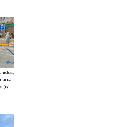
chidos,
 marca
» (c/