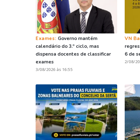
Exames:
Governo mantém
VN Ba
calendário do 3.º ciclo, mas
regres
dispensa docentes de classificar
6 de 
exames
2/08/20
3/08/2026 às 16:55