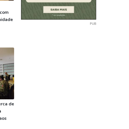
 com
midade
PUB
rca de
a
 aos
)