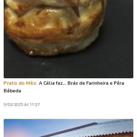
Prato do Mês:
A Célia faz... Brás de Farinheira e Pêra
Bêbeda
9/02/2025 às 11:37