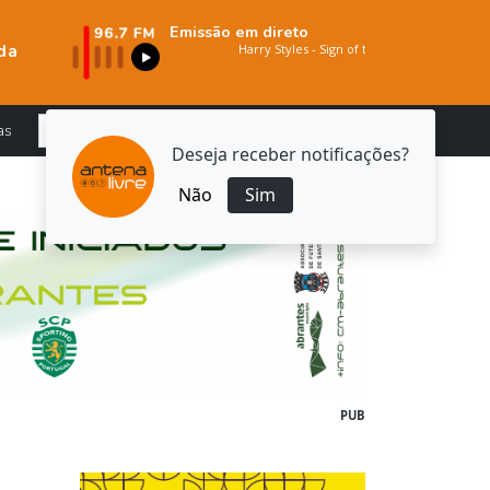
Emissão em direto
da
as
Deseja receber notificações?
Não
Sim
PUB