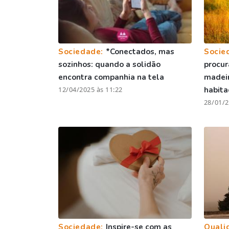
Sociedade:
*Conectados, mas
Socie
sozinhos: quando a solidão
procur
encontra companhia na tela
madei
12/04/2025 às 11:22
habita
28/01/2
Sociedade:
Inspire-se com as
Quali