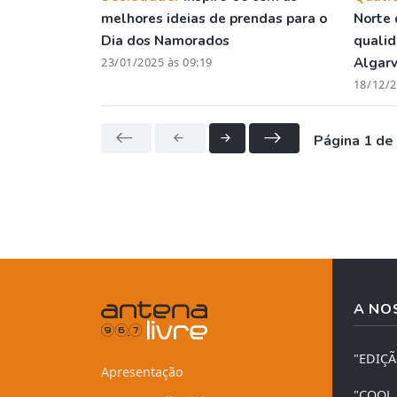
melhores ideias de prendas para o
Norte 
Dia dos Namorados
qualid
23/01/2025 às 09:19
Algarv
18/12/2
Página 1 de
A NO
"EDIÇ
Apresentação
"COOL