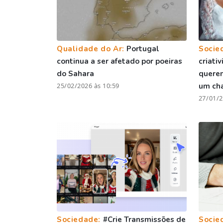
Qualidade do Ar:
Portugal
Socie
continua a ser afetado por poeiras
criati
do Sahara
quere
25/02/2026 às 10:59
um ch
27/01/2
Sociedade:
#Crie Transmissões de
Socie