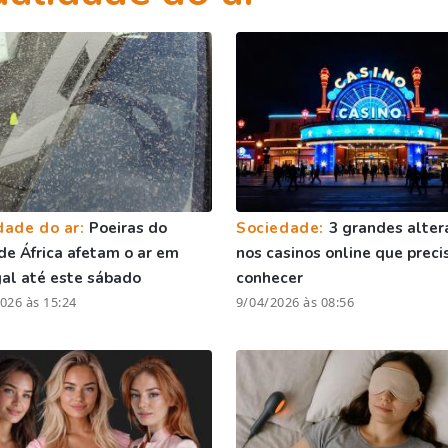
dade do ar:
Poeiras do
Sociedade:
3 grandes alter
de África afetam o ar em
nos casinos online que preci
al até este sábado
conhecer
026 às 15:24
9/04/2026 às 08:56