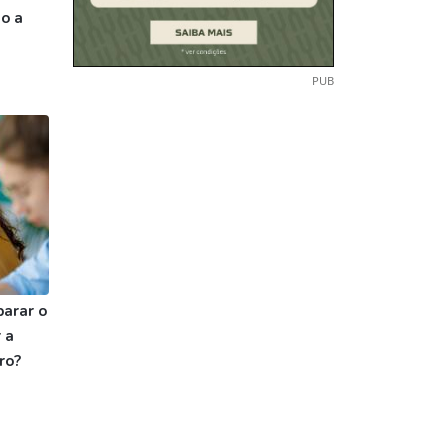
o a
PUB
parar o
 a
ro?