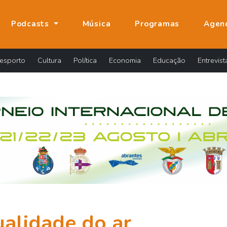
Podcasts
Música
Programas
Agen
esporto
Cultura
Política
Economia
Educação
Entrevist
alidade do ar