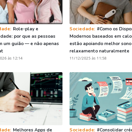
dade:
Role-play e
Sociedade:
#Como os Dispos
vidade: por que as pessoas
Modernos baseados em calo
m um guião — e não apenas
estão apoiando melhor sono
at
relaxamento naturalmente
026 às 12:14
11/12/2025 às 11:58
dade:
Melhores Apps de
Sociedade:
#Consolidar cré