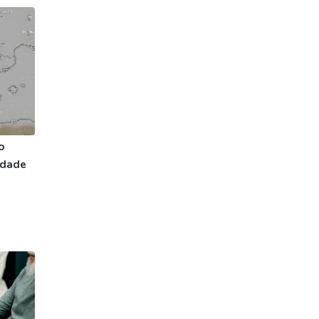
o
idade