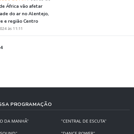
de África vão afetar
ade do ar no Alentejo,
e e região Centro
024 às 11:11
 4
SSA PROGRAMAÇÃO
ÃO DA MANHÃ"
"CENTRAL DE ESCUTA"
 SOUND"
"DANCE POWER"