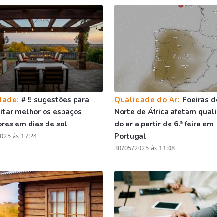
dade:
# 5 sugestões para
Qualidade do Ar:
Poeiras d
itar melhor os espaços
Norte de África afetam qual
ores em dias de sol
do ar a partir de 6.ª feira em
025 às 17:24
Portugal
30/05/2025 às 11:08