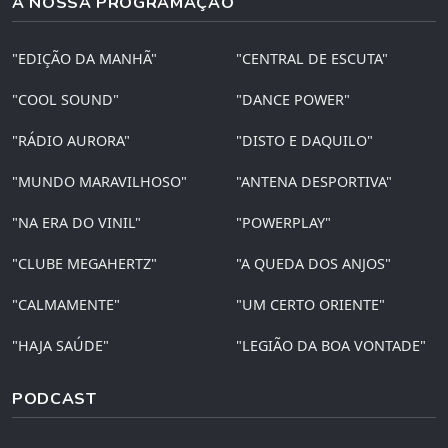
A NOSSA PROGRAMAÇÃO
"EDIÇÃO DA MANHÃ"
"CENTRAL DE ESCUTA"
"COOL SOUND"
"DANCE POWER"
"RÁDIO AURORA"
"DISTO E DAQUILO"
"MUNDO MARAVILHOSO"
"ANTENA DESPORTIVA"
"NA ERA DO VINIL"
"POWERPLAY"
"CLUBE MEGAHERTZ"
"A QUEDA DOS ANJOS"
"CALMAMENTE"
"UM CERTO ORIENTE"
"HAJA SAÚDE"
"LEGIÃO DA BOA VONTADE"
PODCAST