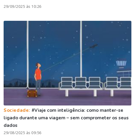
29/09/2025 às 10:26
Sociedade:
#Viaje com inteligência: como manter-se
ligado durante uma viagem – sem comprometer os seus
dados
29/08/2025 às 09:56