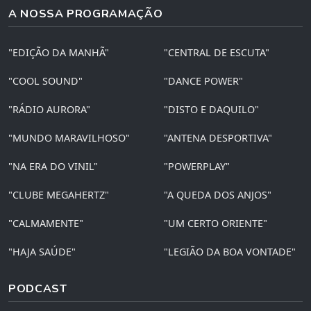
A NOSSA PROGRAMAÇÃO
"EDIÇÃO DA MANHÃ"
"CENTRAL DE ESCUTA"
"COOL SOUND"
"DANCE POWER"
"RÁDIO AURORA"
"DISTO E DAQUILO"
"MUNDO MARAVILHOSO"
"ANTENA DESPORTIVA"
"NA ERA DO VINIL"
"POWERPLAY"
"CLUBE MEGAHERTZ"
"A QUEDA DOS ANJOS"
"CALMAMENTE"
"UM CERTO ORIENTE"
"HAJA SAÚDE"
"LEGIÃO DA BOA VONTADE"
PODCAST