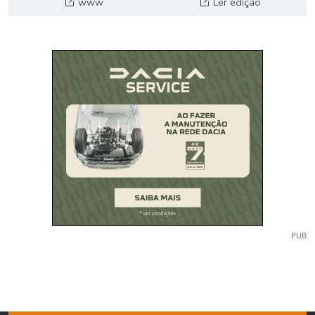
www
Ler edição
PUB