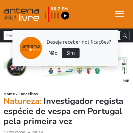
Deseja receber notificações?
Não
Sim
PUB
Home
/
Concelhos
Natureza:
Investigador regista
espécie de vespa em Portugal
pela primeira vez
11/05/2026 às 08:54