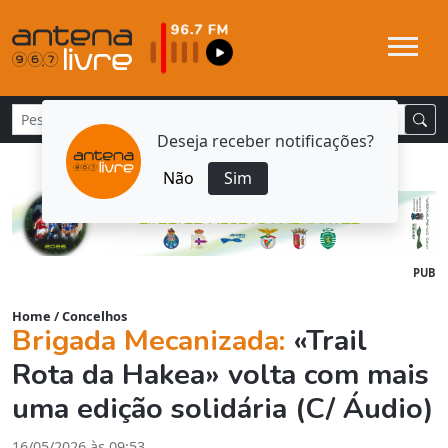
Deseja receber notificações?
Não
Sim
PUB
Home
/
Concelhos
Brigada Mecanizada:
«Trail
Rota da Hakea» volta com mais
uma edição solidária (C/ Áudio)
16/05/2026 às 09:53