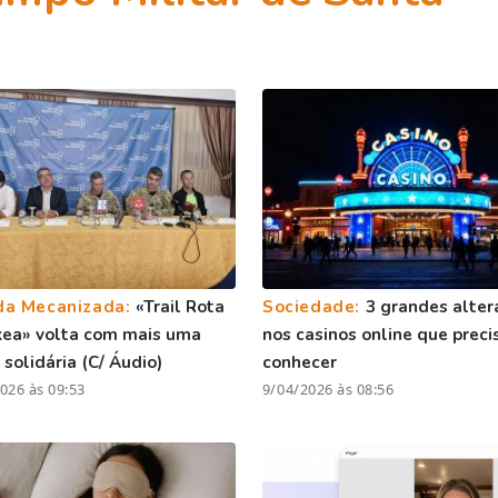
da Mecanizada:
«Trail Rota
Sociedade:
3 grandes alter
kea» volta com mais uma
nos casinos online que preci
 solidária (C/ Áudio)
conhecer
026 às 09:53
9/04/2026 às 08:56