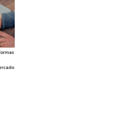
formas
ercado