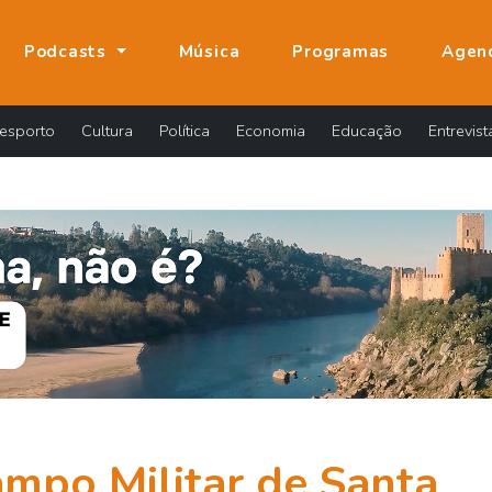
Podcasts
Música
Programas
Agen
esporto
Cultura
Política
Economia
Educação
Entrevist
mpo Militar de Santa