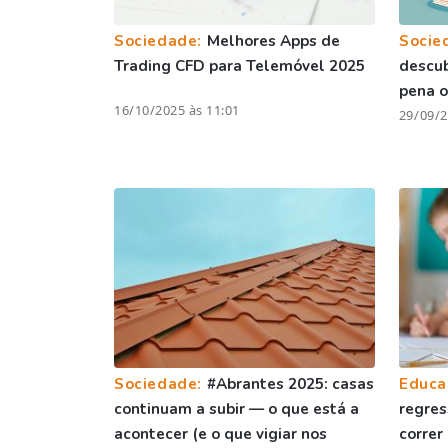
Sociedade:
Melhores Apps de
Socie
Trading CFD para Telemóvel 2025
descu
pena o
16/10/2025 às 11:01
29/09/2
Sociedade:
#Abrantes 2025: casas
Educa
continuam a subir — o que está a
regres
acontecer (e o que vigiar nos
correr