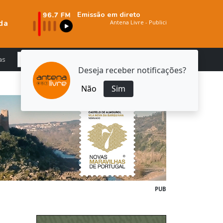
Emissão em direto
da
as
Deseja receber notificações?
Não
Sim
PUB