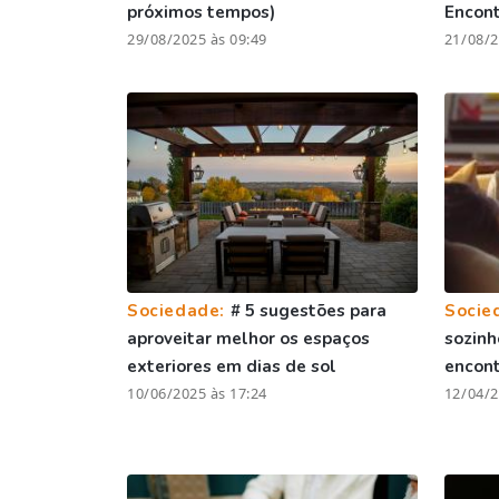
próximos tempos)
Encont
29/08/2025 às 09:49
21/08/2
Sociedade:
# 5 sugestões para
Socie
aproveitar melhor os espaços
sozinh
exteriores em dias de sol
encont
10/06/2025 às 17:24
12/04/2