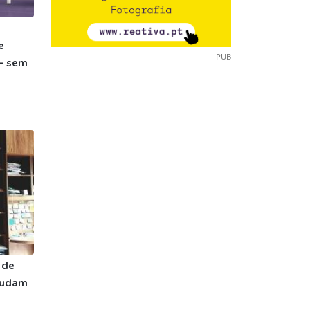
e
PUB
– sem
 de
ajudam