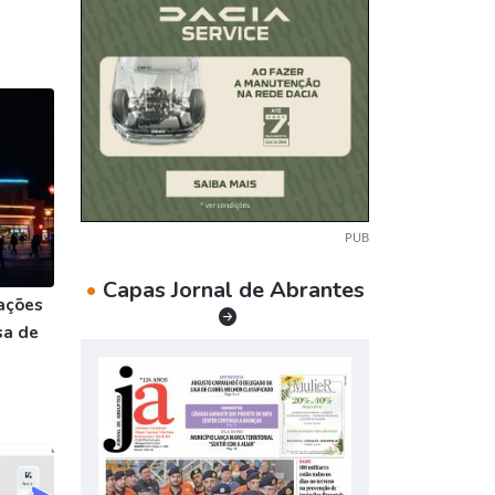
PUB
•
Capas Jornal de Abrantes
ações
sa de