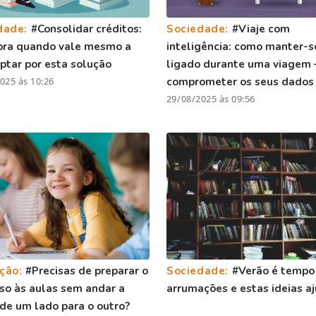
dade:
#Consolidar créditos:
Sociedade:
#Viaje com
bra quando vale mesmo a
inteligência: como manter-s
ptar por esta solução
ligado durante uma viagem 
025 às 10:26
comprometer os seus dados
29/08/2025 às 09:56
ção:
#Precisas de preparar o
Sociedade:
#Verão é tempo
so às aulas sem andar a
arrumações e estas ideias 
 de um lado para o outro?